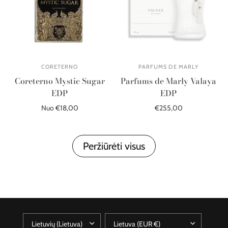
CORETERNO
PARFUMS DE MARLY
Coreterno Mystic Sugar
Parfums de Marly Valaya
EDP
EDP
Nuo €18,00
€255,00
Pasirinkite parinktis
Į krepšelį
Peržiūrėti visus