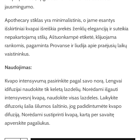
jausmingumo.
Apothecary stiklas yra minimalistinis, o jame esantys
išskirtiniai kvapai išreiškia prekės ženklų eleganciją ir suteikia
nepakartojamą stilių. Aštuonkampė etiketė, klijuojama
rankomis, pagaminta Provanse ir liudija apie praėjusių laikų
vaistininkus.
Naudojimas:
Kvapo intensyvumą pasirinkite pagal savo norą. Lengvai
idifuzijai naudokite tik keletą lazdelių. Norėdami išgauti
intensyvesnį kvapą, naudokite visas lazdeles. Laikykite
difuzorių šalia šilumos šaltinio, jog padidintumėte kvapo
difuziją. Norėdami sustiprinti kvapą, kartą per savaitę
apverskite pagaliukus.