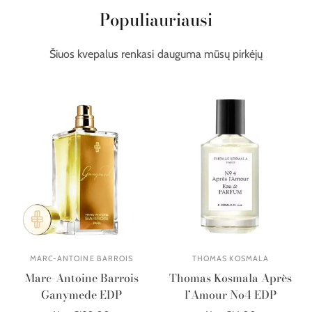
Populiauriausi
Šiuos kvepalus renkasi dauguma mūsų pirkėjų
MARC-ANTOINE BARROIS
THOMAS KOSMALA
Marc-Antoine Barrois
Thomas Kosmala Après
Ganymede EDP
l’Amour No4 EDP