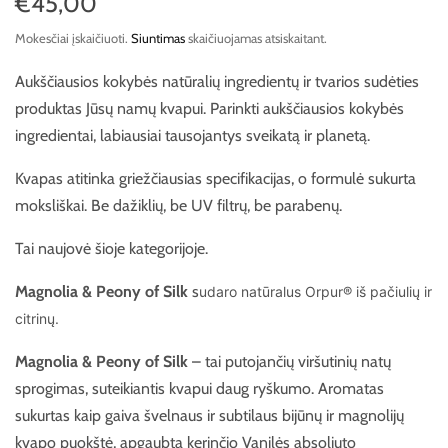
€45,00
Mokesčiai įskaičiuoti.
Siuntimas
skaičiuojamas atsiskaitant.
Aukščiausios kokybės natūralių ingredientų ir tvarios sudėties
produktas Jūsų namų kvapui. Parinkti aukščiausios kokybės
ingredientai, labiausiai tausojantys sveikatą ir planetą.
Kvapas atitinka griežčiausias specifikacijas, o formulė sukurta
moksliškai. Be dažiklių, be UV filtrų, be parabenų.
Tai naujovė šioje kategorijoje.
Magnolia & Peony of Silk
s
udaro natūralus Orpur® iš pačiulių ir
citrinų.
Magnolia & Peony of Silk
– tai putojančių viršutinių natų
sprogimas, suteikiantis kvapui daug ryškumo. Aromatas
sukurtas kaip gaiva švelnaus ir subtilaus bijūnų ir magnolijų
kvapo puokštė, apgaubta kerinčio Vanilės absoliuto