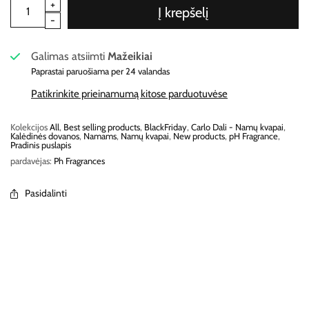
Į krepšelį
Galimas atsiimti
Mažeikiai
Paprastai paruošiama per 24 valandas
Patikrinkite prieinamumą kitose parduotuvėse
Kolekcijos
All
,
Best selling products
,
BlackFriday
,
Carlo Dali - Namų kvapai
,
Kalėdinės dovanos
,
Namams
,
Namų kvapai
,
New products
,
pH Fragrance
,
Pradinis puslapis
pardavėjas:
Ph Fragrances
Pasidalinti