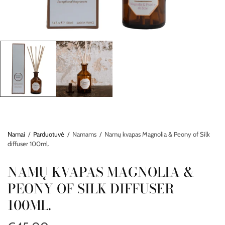
Namai
/
Parduotuvė
/
Namams
/
Namų kvapas Magnolia & Peony of Silk
diffuser 100ml.
NAMŲ KVAPAS MAGNOLIA &
PEONY OF SILK DIFFUSER
100ML.