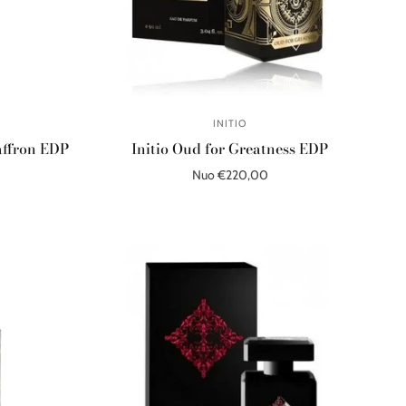
INITIO
affron EDP
Initio Oud for Greatness EDP
Nuo €220,00
Pasirinkite parinktis