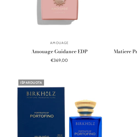
AMOUAGE
Amouage Guidance EDP
Matiere P
€369,00
Į krepšelį
IŠPARDUOTA