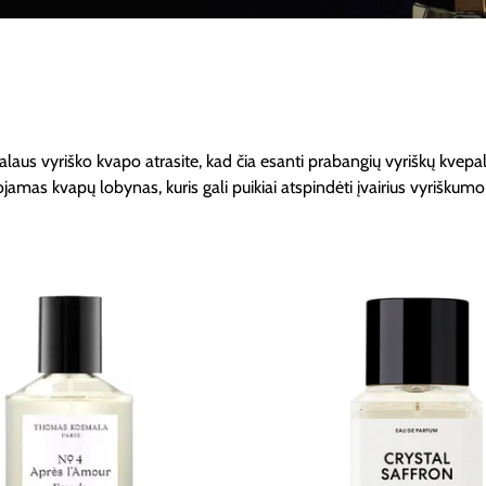
laus vyriško kvapo atrasite, kad čia esanti prabangių vyriškų kvepal
jamas kvapų lobynas, kuris gali puikiai atspindėti įvairius vyriškumo