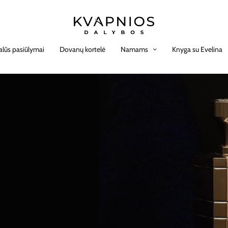
alūs pasiūlymai
Dovanų kortelė
Namams
Knyga su Evelina