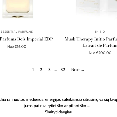
ESSENTIAL PARFUMS
INITIO
 Parfums Bois Impérial EDP
Musk Therapy Initio Parfu
Extrait de Parfu
Nuo €16,00
Nuo €200,00
Pasirinkite parinktis
Pasirinkite parinktis
1
2
3
…
32
Next →
ukia rafinuotos medienos, energijos suteikiančio citrusinių vaisių kv
jums patinka rytietiško ar pikantiško
...
Skaityti daugiau