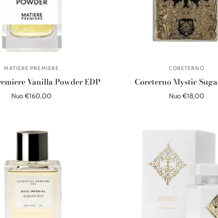
MATIERE PREMIERE
CORETERNO
remiere Vanilla Powder EDP
Coreterno Mystic Sug
Nuo €160,00
Nuo €18,00
Pasirinkite parinktis
Pasirinkite parinktis