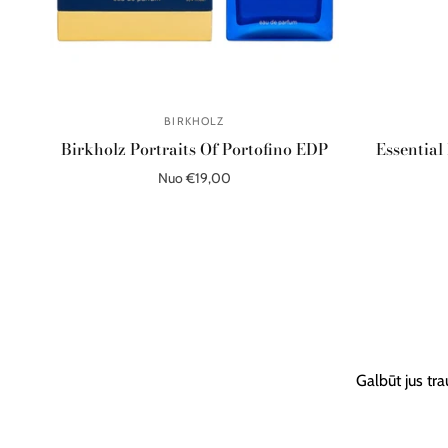
BIRKHOLZ
Birkholz Portraits Of Portofino EDP
Essential
Nuo €19,00
Išparduota
Galbūt jus tra