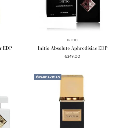
INITIO
ar EDP
Initio Absolute Aphrodisiac EDP
€249,00
Į krepšelį
IŠPARDAVIMAS