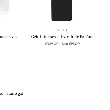
GRITTI
ms Prives
Gritti Duchessa Extrait de Parfum
m
€389,00
Nuo €19,00
Pasirinkite parinktis
apo natos o gal