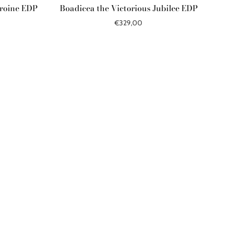
eroine EDP
Boadicea the Victorious Jubilee EDP
€329,00
Į krepšelį