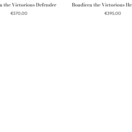
a the Victorious Defender
Boadicea the Victorious H
€570,00
€395,00
Į krepšelį
Į krepšelį