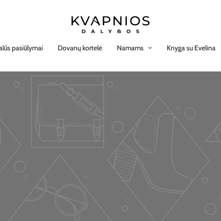
alūs pasiūlymai
Dovanų kortelė
Namams
Knyga su Evelina