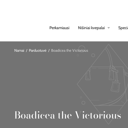
Perkamiausi
Nišiniai kvepalai
Speci
Namai
/
Parduotuvė
/
Boadicea the Victorious
Boadicea the Victorious