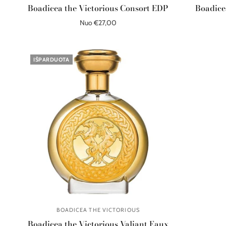
Boadicea the Victorious Consort EDP
Boadice
Nuo €27,00
Pasirinkite parinktis
IŠPARDUOTA
BOADICEA THE VICTORIOUS
Boadicea the Victorious Valiant Eaux