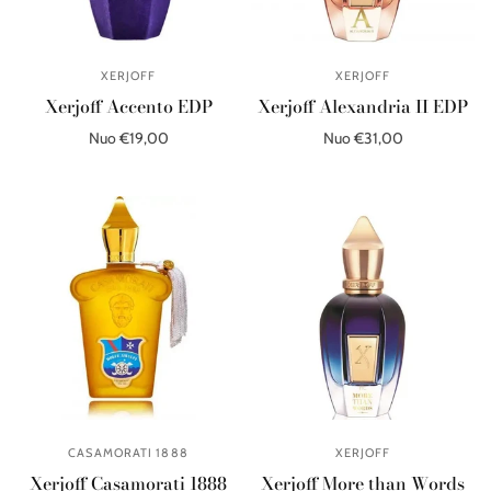
XERJOFF
XERJOFF
Xerjoff Accento EDP
Xerjoff Alexandria II EDP
Nuo €19,00
Nuo €31,00
Pasirinkite parinktis
Pasirinkite parinktis
CASAMORATI 1888
XERJOFF
Xerjoff Casamorati 1888
Xerjoff More than Words