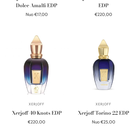
Dolce Amalfi EDP
EDP
Nuo €17,00
€220,00
Pasirinkite parinktis
Į krepšelį
XERJOFF
XERJOFF
Xerjoff 40 Knots EDP
Xerjoff Torino 22 EDP
€220,00
Nuo €25,00
Į krepšelį
Pasirinkite parinktis