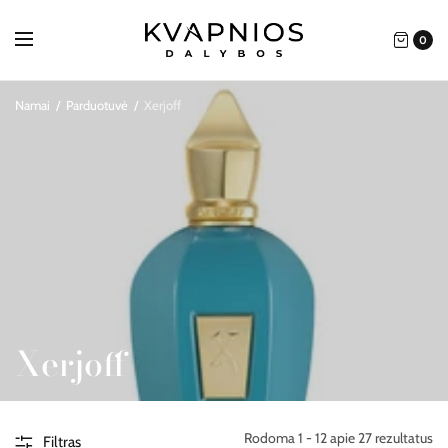
0
Namai
/
Parduotuvė
/
Xerjoff
Xerjoff
Rodoma 1 - 12 apie 27 rezultatus
Filtras