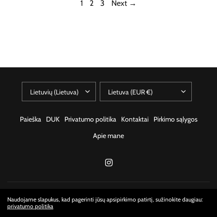
1
2
3
Next →
Paieška
DUK
Privatumo politika
Kontaktai
Pirkimo sąlygos
Apie mane
© 2026 kvapniosdalybos, Visos teisės saugomos.
Naudojame slapukus, kad pagerinti jūsų apsipirkimo patirtį, sužinokite daugiau:
privatumo politika