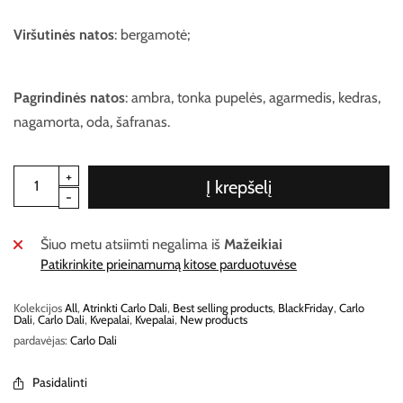
Viršutinės
natos
: bergamotė;
Pagrindinės
natos
: ambra, tonka pupelės, agarmedis, kedras,
nagamorta, oda, šafranas.
Į krepšelį
Šiuo metu atsiimti negalima iš
Mažeikiai
Patikrinkite prieinamumą kitose parduotuvėse
Kolekcijos
All
,
Atrinkti Carlo Dali
,
Best selling products
,
BlackFriday
,
Carlo
Dali
,
Carlo Dali
,
Kvepalai
,
Kvepalai
,
New products
pardavėjas:
Carlo Dali
Pasidalinti