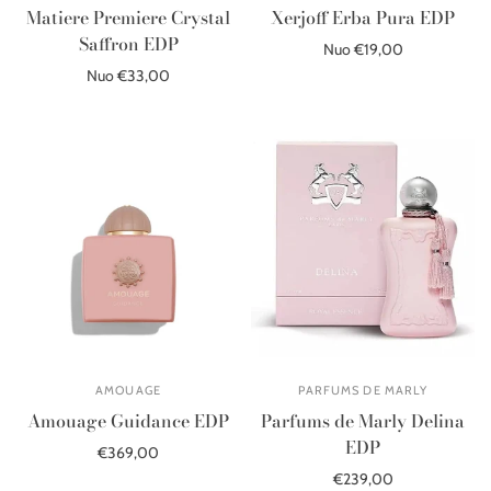
Matiere Premiere Crystal
Xerjoff Erba Pura EDP
Saffron EDP
Nuo €19,00
Nuo €33,00
Pasirinkite parinktis
Pasirinkite parinktis
AMOUAGE
PARFUMS DE MARLY
Amouage Guidance EDP
Parfums de Marly Delina
EDP
€369,00
€239,00
Į krepšelį