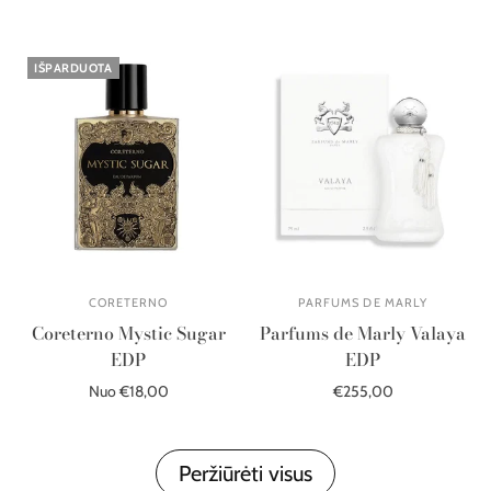
Į krepšelį
IŠPARDUOTA
CORETERNO
PARFUMS DE MARLY
Coreterno Mystic Sugar
Parfums de Marly Valaya
EDP
EDP
Nuo €18,00
€255,00
Išparduota
Į krepšelį
Peržiūrėti visus