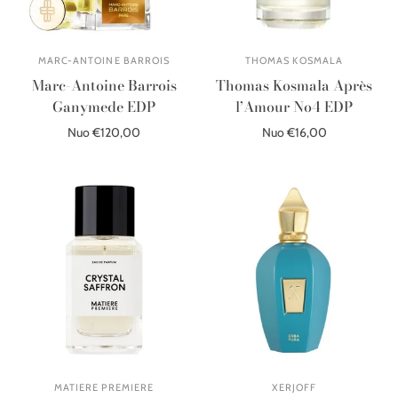
MARC-ANTOINE BARROIS
THOMAS KOSMALA
Marc-Antoine Barrois
Thomas Kosmala Après
Ganymede EDP
l’Amour No4 EDP
Nuo €120,00
Nuo €16,00
Pasirinkite parinktis
Pasirinkite parinktis
MATIERE PREMIERE
XERJOFF