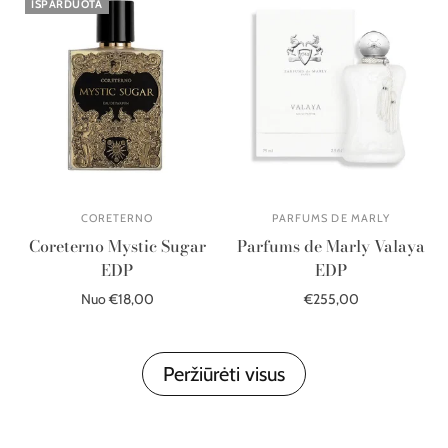
IŠPARDUOTA
CORETERNO
PARFUMS DE MARLY
Coreterno Mystic Sugar
Parfums de Marly Valaya
EDP
EDP
Nuo €18,00
€255,00
Išparduota
Į krepšelį
Peržiūrėti visus