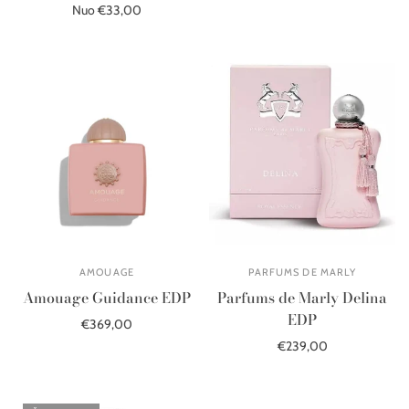
Nuo €33,00
Pasirinkite parinktis
Pasirinkite parinktis
AMOUAGE
PARFUMS DE MARLY
Amouage Guidance EDP
Parfums de Marly Delina
EDP
€369,00
€239,00
Į krepšelį
Į krepšelį