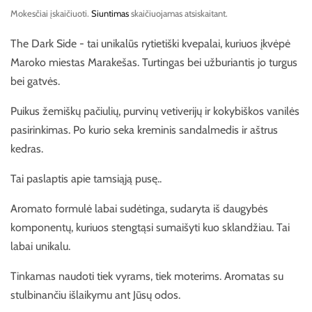
Mokesčiai įskaičiuoti.
Siuntimas
skaičiuojamas atsiskaitant.
The Dark Side - tai unikalūs rytietiški kvepalai, kuriuos įkvėpė
Maroko miestas Marakešas. Turtingas bei užburiantis jo turgus
bei gatvės.
Puikus žemiškų pačiulių, purvinų vetiverijų ir kokybiškos vanilės
pasirinkimas. Po kurio seka kreminis sandalmedis ir aštrus
kedras.
Tai paslaptis apie tamsiąją pusę..
Aromato formulė labai sudėtinga, sudaryta iš daugybės
komponentų, kuriuos stengtąsi sumaišyti kuo sklandžiau. Tai
labai unikalu.
Tinkamas naudoti tiek vyrams, tiek moterims. Aromatas su
stulbinančiu išlaikymu ant Jūsų odos.