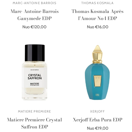
MARC-ANTOINE BARROIS
THOMAS KOSMALA
Marc-Antoine Barrois
Thomas Kosmala Après
Ganymede EDP
l’Amour No4 EDP
Nuo €120,00
Nuo €16,00
Pasirinkite parinktis
Pasirinkite parinktis
MATIERE PREMIERE
XERJOFF
Matiere Premiere Crystal
Xerjoff Erba Pura EDP
Saffron EDP
Nuo €19,00