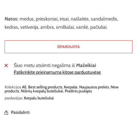
Natos:
medus, prieskoniai, irisai, našlaitės, sandalmedis,
kedras, vetiverija, ambra, smilkalai, vanilė, pačiuliai.
IŠPARDUOTA
Šiuo metu atsiimti negalima iš
Mažeikiai
Patikrinkite prieinamumą kitose parduotuvėse
Kolekcijos
All
,
Best selling products
,
Kvepalai
,
Naujausios prekės
,
New
products
,
Nišinių kvepalų buteliukai
,
Pradinis puslapis
pardavėjas:
Kvepalu buteliukai
Pasidalinti