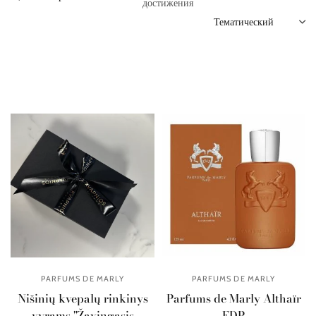
достижения
PARFUMS DE MARLY
PARFUMS DE MARLY
Nišinių kvepalų rinkinys
Parfums de Marly Althaïr
vyrams "Žavingasis
EDP