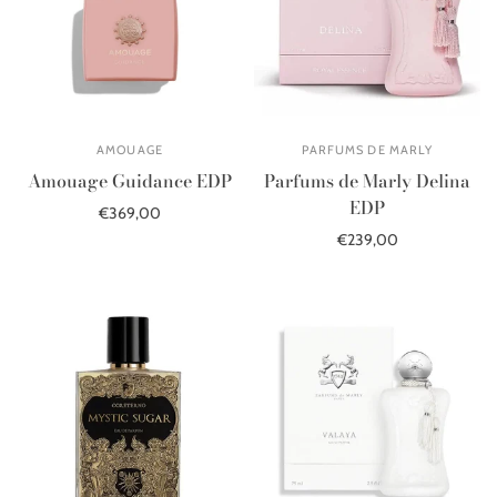
AMOUAGE
PARFUMS DE MARLY
Amouage Guidance EDP
Parfums de Marly Delina
EDP
€369,00
€239,00
Į krepšelį
Į krepšelį