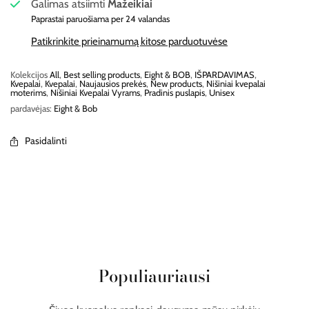
Galimas atsiimti
Mažeikiai
Paprastai paruošiama per 24 valandas
Patikrinkite prieinamumą kitose parduotuvėse
Kolekcijos
All
,
Best selling products
,
Eight & BOB
,
IŠPARDAVIMAS
,
Kvepalai
,
Kvepalai
,
Naujausios prekės
,
New products
,
Nišiniai kvepalai
moterims
,
Nišiniai Kvepalai Vyrams
,
Pradinis puslapis
,
Unisex
pardavėjas:
Eight & Bob
Pasidalinti
Populiauriausi