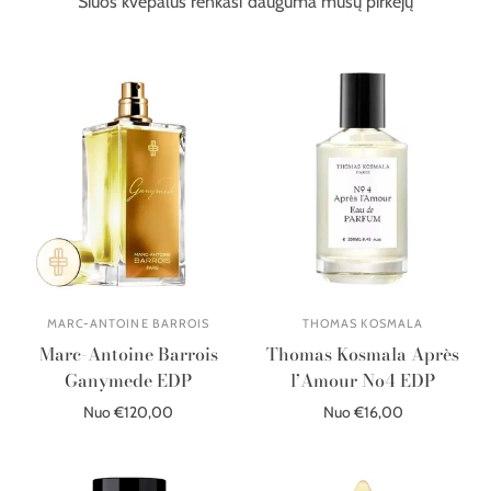
Šiuos kvepalus renkasi dauguma mūsų pirkėjų
MARC-ANTOINE BARROIS
THOMAS KOSMALA
Marc-Antoine Barrois
Thomas Kosmala Après
Ganymede EDP
l’Amour No4 EDP
Nuo €120,00
Nuo €16,00
Pasirinkite parinktis
Pasirinkite parinktis