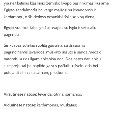
yra neįtikėtinas klasikinio žemiško kvapo pasirinkimas, kuriame
Egipto sandalmedis be vargo maišosi su levandomis ir
kardamonu, o šis derinys nesunkiai išsilaiko visą dieną.
Egypt
yra tikrai labai gražus kvapas su lygiu ir seksualiu
pagrindu.
Šis kvapas suteikia subtilų gaivumą, su drąsiomis
pagrindinėmis levandos, muskato riešuto ir sandalmedžio
natomis, kurios ilgam apkabina odą. Šios natos dar labiau
sustiprėja, kai jas papildo gaivus pačiulis ir švelni oda bei
putojanti citrina su samanų prieskoniu.
Viršutinėse natose:
levanda, citrina, sąmanos;
Vidurinėse natose
: kardamonas, muskatas;