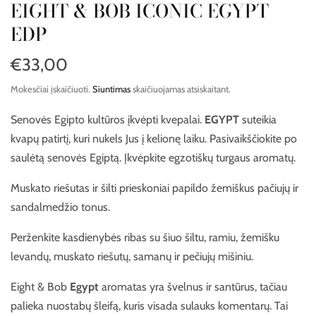
EIGHT & BOB ICONIC EGYPT
EDP
€33,00
Mokesčiai įskaičiuoti.
Siuntimas
skaičiuojamas atsiskaitant.
Senovės Egipto kultūros įkvėpti kvepalai.
EGYPT
suteikia
kvapų patirtį, kuri nukels Jus į kelionę laiku. Pasivaikščiokite po
saulėtą senovės Egiptą. Įkvėpkite egzotiškų turgaus aromatų.
Muskato riešutas ir šilti prieskoniai papildo žemiškus pačiujų ir
sandalmedžio tonus.
Perženkite kasdienybės ribas su šiuo šiltu, ramiu, žemišku
levandų, muskato riešutų, samanų ir pečiujų mišiniu.
Eight & Bob
Egypt
aromatas yra švelnus ir santūrus, tačiau
palieka nuostabų šleifą, kuris visada sulauks komentarų. Tai