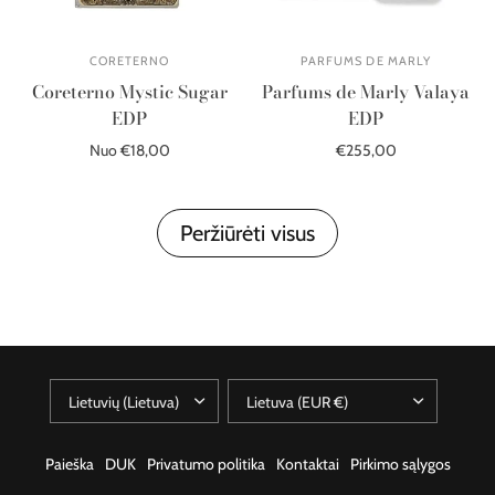
CORETERNO
PARFUMS DE MARLY
Coreterno Mystic Sugar
Parfums de Marly Valaya
EDP
EDP
Nuo €18,00
€255,00
Pasirinkite parinktis
Į krepšelį
Peržiūrėti visus
Paieška
DUK
Privatumo politika
Kontaktai
Pirkimo sąlygos