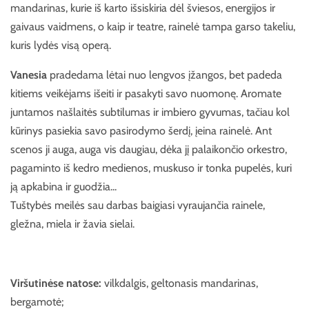
mandarinas, kurie iš karto išsiskiria dėl šviesos, energijos ir
gaivaus vaidmens, o kaip ir teatre, rainelė tampa garso takeliu,
kuris lydės visą operą.
Vanesia
pradedama lėtai nuo lengvos įžangos, bet padeda
kitiems veikėjams išeiti ir pasakyti savo nuomonę. Aromate
juntamos našlaitės subtilumas ir imbiero gyvumas, tačiau kol
kūrinys pasiekia savo pasirodymo šerdį, įeina rainelė. Ant
scenos ji auga, auga vis daugiau, dėka jį palaikončio orkestro,
pagaminto iš kedro medienos, muskuso ir tonka pupelės, kuri
ją apkabina ir guodžia...
Tuštybės meilės sau darbas baigiasi vyraujančia rainele,
gležna, miela ir žavia sielai.
Viršutinėse natose:
vilkdalgis, geltonasis mandarinas,
bergamotė;