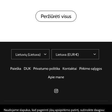
Išparduota
Į krepšelį
Peržiūrėti visus
Paieška
DUK
Privatumo politika
Kontaktai
Pirkimo sąlygos
Apie mane
© 2026 kvapniosdalybos, Visos teisės saugomos.
Naudojame slapukus, kad pagerinti jūsų apsipirkimo patirtį, sužinokite daugiau: