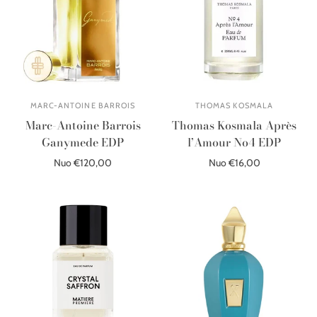
MARC-ANTOINE BARROIS
THOMAS KOSMALA
Marc-Antoine Barrois
Thomas Kosmala Après
Ganymede EDP
l’Amour No4 EDP
Nuo €120,00
Nuo €16,00
Pasirinkite parinktis
Pasirinkite parinktis