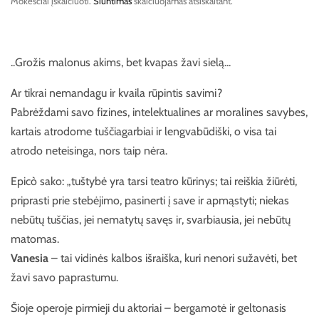
Mokesčiai įskaičiuoti.
Siuntimas
skaičiuojamas atsiskaitant.
..Grožis malonus akims, bet kvapas žavi sielą...
Ar tikrai nemandagu ir kvaila rūpintis savimi?
Pabrėždami savo fizines, intelektualines ar moralines savybes,
kartais atrodome tuščiagarbiai ir lengvabūdiški, o visa tai
atrodo neteisinga, nors taip nėra.
Epicò sako: „tuštybė yra tarsi teatro kūrinys; tai reiškia žiūrėti,
priprasti prie stebėjimo, pasinerti į save ir apmąstyti; niekas
nebūtų tuščias, jei nematytų savęs ir, svarbiausia, jei nebūtų
matomas.
Vanesia
– tai vidinės kalbos išraiška, kuri nenori sužavėti, bet
žavi savo paprastumu.
Šioje operoje pirmieji du aktoriai – bergamotė ir geltonasis