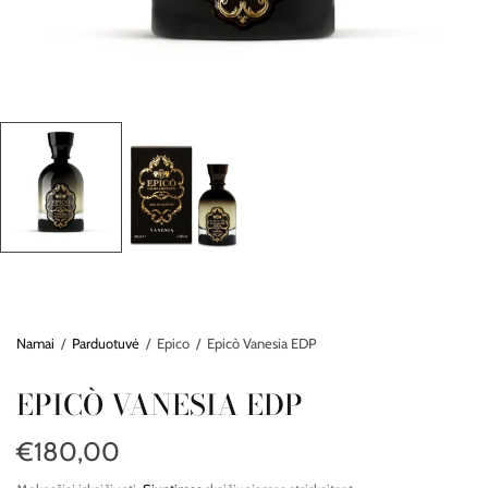
Namai
/
Parduotuvė
/
Epico
/
Epicò Vanesia EDP
EPICÒ VANESIA EDP
€180,00