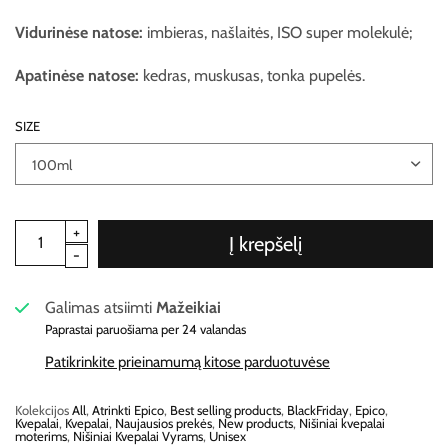
Vidurinėse natose:
imbieras, našlaitės, ISO super molekulė;
Apatinėse natose:
kedras, muskusas, tonka pupelės.
SIZE
Į krepšelį
Galimas atsiimti
Mažeikiai
Paprastai paruošiama per 24 valandas
Patikrinkite prieinamumą kitose parduotuvėse
Kolekcijos
All
,
Atrinkti Epico
,
Best selling products
,
BlackFriday
,
Epico
,
Kvepalai
,
Kvepalai
,
Naujausios prekės
,
New products
,
Nišiniai kvepalai
moterims
,
Nišiniai Kvepalai Vyrams
,
Unisex