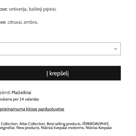
ose:
vetiverija, baltieji pipirai;
ose:
citrusai, ambra.
Į krepšelį
siimti
Mažeikiai
uošiama per 24 valandas
e prieinamumą kitose parduotuvėse
r Collection
,
Attar Collection
,
Best selling products
,
IŠPARDAVIMAS
,
ėginėliai
,
New products
,
Nišiniai kvepalai moterims
,
Nišiniai Kvepalai