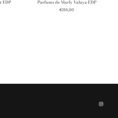
ar EDP
Parfums de Marly Valaya EDP
€255,00
Į krepšelį