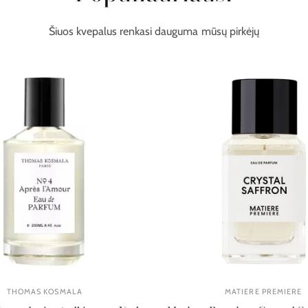
Šiuos kvepalus renkasi dauguma mūsų pirkėjų
THOMAS KOSMALA
MATIERE PREMIERE