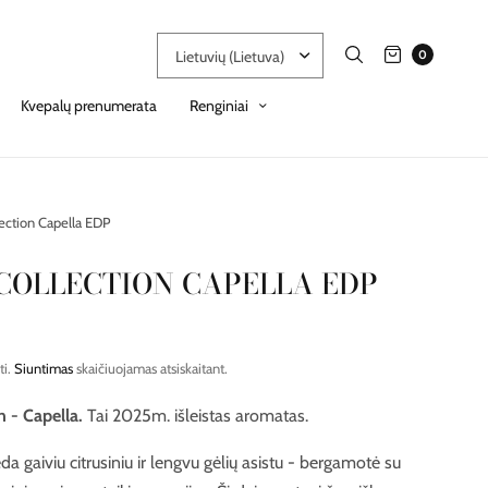
0
Kvepalų prenumerata
Renginiai
lection Capella EDP
COLLECTION CAPELLA EDP
ti.
Siuntimas
skaičiuojamas atsiskaitant.
n - Capella.
Tai 2025m. išleistas aromatas.
a gaiviu citrusiniu ir lengvu gėlių asistu - bergamotė su