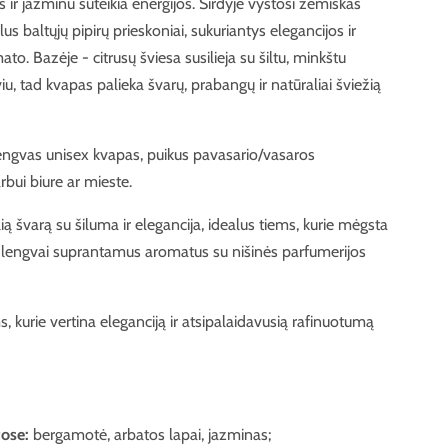
s ir jazminu suteikia energijos. Širdyje vystosi žemiškas
ilus baltųjų pipirų prieskoniai, sukuriantys elegancijos ir
o. Bazėje - citrusų šviesa susilieja su šiltu, minkštu
u, tad kvapas palieka švarų, prabangų ir natūraliai šviežią
r lengvas unisex kvapas, puikus pavasario/vasaros
rbui biure ar mieste.
ą švarą su šiluma ir elegancija, idealus tiems, kurie mėgsta
 lengvai suprantamus aromatus su nišinės parfumerijos
s, kurie vertina eleganciją ir atsipalaidavusią rafinuotumą
tose:
bergamotė, arbatos lapai, jazminas;