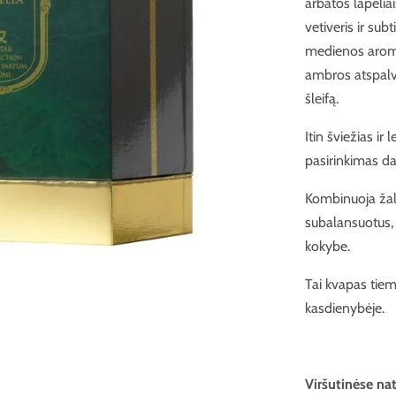
arbatos lapeliai
vetiveris ir subt
medienos aromat
ambros atspalvi
šleifą.
Itin šviežias i
pasirinkimas da
Kombinuoja žali
subalansuotus,
kokybe.
Tai kvapas tiem
kasdienybėje.
Viršutinėse na