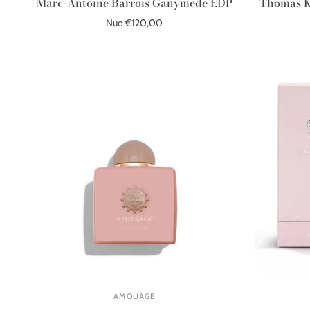
Marc-Antoine Barrois Ganymede EDP
Thomas K
Nuo €120,00
Pasirinkite parinktis
AMOUAGE