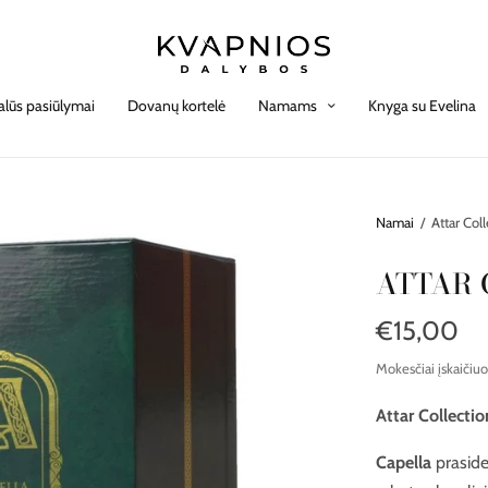
alūs pasiūlymai
Dovanų kortelė
Namams
Knyga su Evelina
Namai
/
Attar Col
ATTAR 
€15,00
Mokesčiai įskaičiuo
Attar Collectio
Capella
prasided