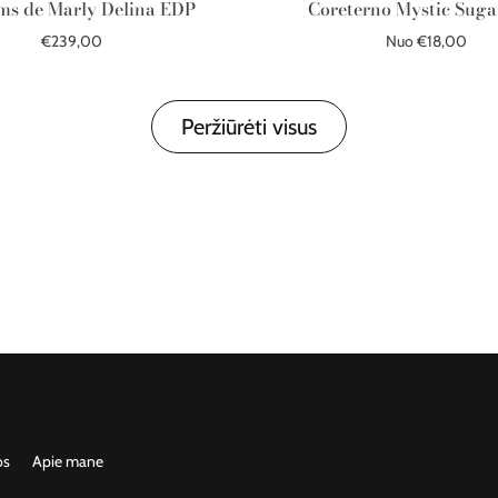
ms de Marly Delina EDP
Coreterno Mystic Sug
€239,00
Nuo €18,00
Į krepšelį
Išparduota
Peržiūrėti visus
os
Apie mane