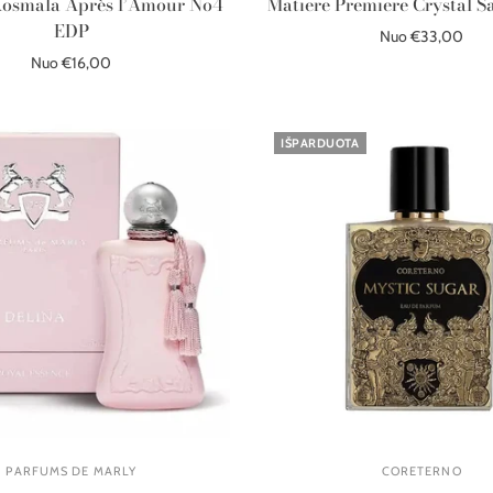
osmala Après l’Amour No4
Matiere Premiere Crystal S
EDP
Nuo €33,00
Nuo €16,00
Pasirinkite parinktis
Pasirinkite parinktis
IŠPARDUOTA
PARFUMS DE MARLY
CORETERNO