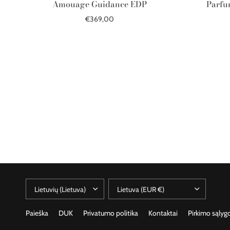
Amouage Guidance EDP
Parfu
€369,00
Į krepšelį
Paieška
DUK
Privatumo politika
Kontaktai
Pirkimo sąlyg