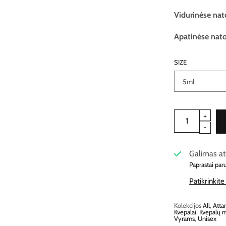
Vidurinėse nat
Apatinėse nat
SIZE
Galimas at
Paprastai par
Patikrinkit
Kolekcijos
All
,
Atta
Kvepalai
,
Kvepalų m
Vyrams
,
Unisex