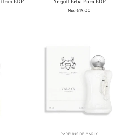
affron EDP
Xerjoff Erba Pura EDP
Nuo €19,00
Pasirinkite parinktis
PARFUMS DE MARLY