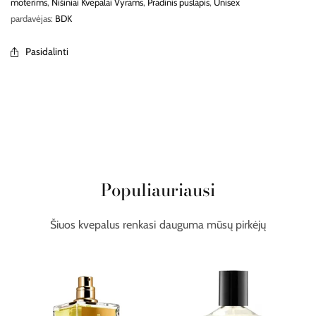
moterims
,
Nišiniai Kvepalai Vyrams
,
Pradinis puslapis
,
Unisex
pardavėjas:
BDK
Pasidalinti
Populiauriausi
Šiuos kvepalus renkasi dauguma mūsų pirkėjų