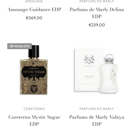
AMOUAGE
PARFUMS DE MARLY
Amouage Guidance EDP
Parfums de Marly Delina
EDP
€369,00
€239,00
Į krepšelį
Į krepšelį
IŠPARDUOTA
CORETERNO
PARFUMS DE MARLY
Coreterno Mystic Sugar
Parfums de Marly Valaya
EDP
EDP