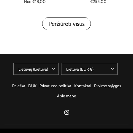
Nuo €18,00
€255,00
Išparduota
Į krepšelį
Peržiūrėti visus
Paieška
DUK
Privatumo politika
Kontaktai
Pirkimo sąlygos
Apie mane