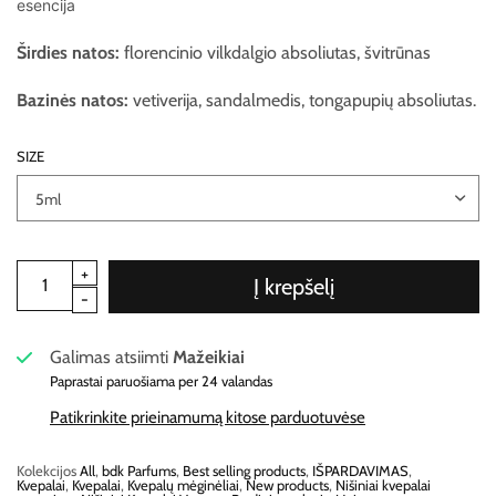
esencija
Širdies natos:
florencinio vilkdalgio absoliutas, švitrūnas
Bazinės natos:
vetiverija, sandalmedis, tongapupių absoliutas.
SIZE
Į krepšelį
Galimas atsiimti
Mažeikiai
Paprastai paruošiama per 24 valandas
Patikrinkite prieinamumą kitose parduotuvėse
Kolekcijos
All
,
bdk Parfums
,
Best selling products
,
IŠPARDAVIMAS
,
Kvepalai
,
Kvepalai
,
Kvepalų mėginėliai
,
New products
,
Nišiniai kvepalai