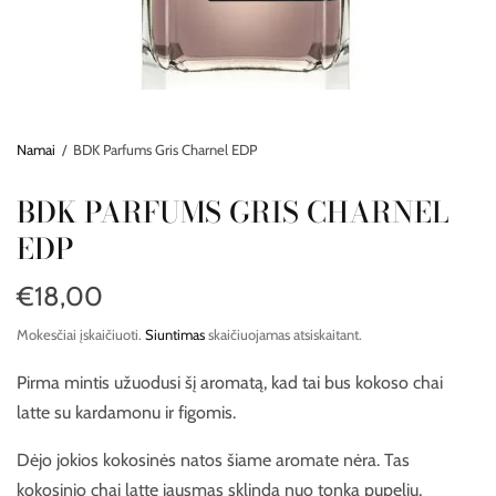
Namai
/
BDK Parfums Gris Charnel EDP
BDK PARFUMS GRIS CHARNEL
EDP
€18,00
Mokesčiai įskaičiuoti.
Siuntimas
skaičiuojamas atsiskaitant.
Pirma mintis užuodusi šį aromatą, kad tai bus kokoso chai
latte su kardamonu ir figomis.
Dėjo jokios kokosinės natos šiame aromate nėra. Tas
kokosinio chai latte jausmas sklinda nuo tonka pupelių,