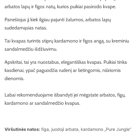
arbatos lapų ir figos natų, kurios puikiai pasirodo kvape.
Panešiojus jį kiek ilgiau pajunti žalumos, arbatos lapų
sudedamąsias natas.
Tai kvapas turintis stiprų kardamono ir figos angą, su kreminiu
sandalmedžiu išdžiuvimu.
Apskritai, tai yra nuostabus, elegantiškas kvapas. Puikiai tinka
kasdienai, ypač paguodžia rudenį ar lietingomis, niūriomis
dienomis.
Labai rekomenduojame išbandyti jei mėgstate arbatos, figų,
kardamono ar sandalmedžio kvapus.
Viršutinės natos:
figa, juodoji arbata, kardamono „Pure Jungle“