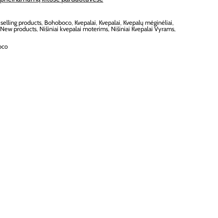
 selling products
,
Bohoboco
,
Kvepalai
,
Kvepalai
,
Kvepalų mėginėliai
,
,
New products
,
Nišiniai kvepalai moterims
,
Nišiniai Kvepalai Vyrams
,
oco