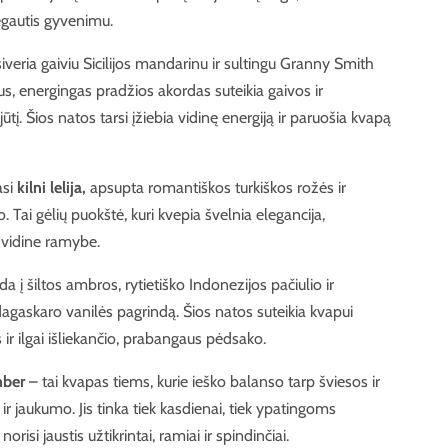
gautis gyvenimu.
iveria gaiviu Sicilijos mandarinu ir sultingu Granny Smith
us, energingas pradžios akordas suteikia gaivos ir
į. Šios natos tarsi įžiebia vidinę energiją ir paruošia kvapą
asi
kilni lelija,
apsupta romantiškos turkiškos rožės ir
 Tai gėlių puokštė, kuri kvepia švelnia elegancija,
 vidine ramybe.
 į šiltos ambros, rytietiško Indonezijos pačiulio ir
gaskaro vanilės pagrindą. Šios natos suteikia kvapui
 ir ilgai išliekančio, prabangaus pėdsako.
mber
– tai kvapas tiems, kurie ieško balanso tarp šviesos ir
ir jaukumo. Jis tinka tiek kasdienai, tiek ypatingoms
orisi jaustis užtikrintai, ramiai ir spindinčiai.