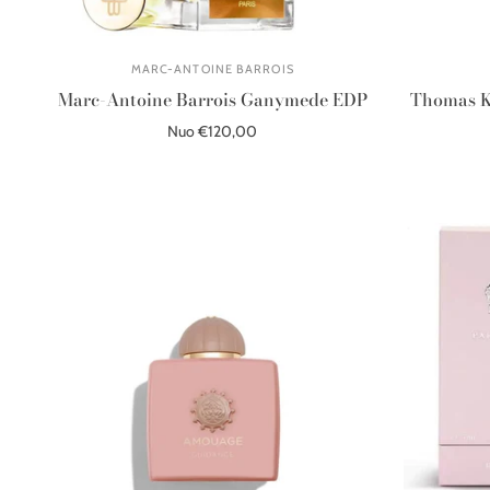
MARC-ANTOINE BARROIS
Marc-Antoine Barrois Ganymede EDP
Thomas K
Nuo €120,00
Pasirinkite parinktis