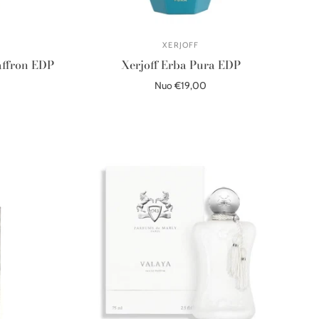
XERJOFF
affron EDP
Xerjoff Erba Pura EDP
Nuo €19,00
Pasirinkite parinktis