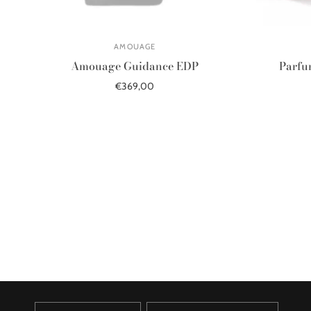
AMOUAGE
Amouage Guidance EDP
Parfu
€369,00
Į krepšelį