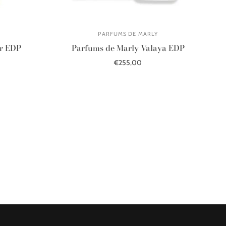
PARFUMS DE MARLY
ar EDP
Parfums de Marly Valaya EDP
€255,00
Į krepšelį