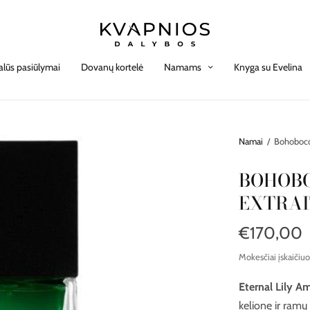
alūs pasiūlymai
Dovanų kortelė
Namams
Knyga su Evelina
Namai
/
Bohoboco 
BOHOBO
EXTRAI
€170,00
Mokesčiai įskaičiuo
Eternal Lily A
kelionę ir ramų 