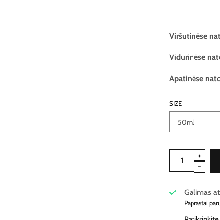
Viršutinėse na
Vidurinėse nat
Apatinėse nato
SIZE
Galimas at
Paprastai par
Patikrinkit