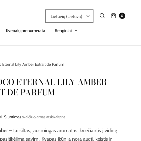
0
Kvepalų prenumerata
Renginiai
Eternal Lily Amber Extrait de Parfum
CO ETERNAL LILY AMBER
T DE PARFUM
ti.
Siuntimas
skaičiuojamas atsiskaitant.
mber
– tai šiltas, jausmingas aromatas, kviečiantis į vidinę
pasitikėjimą savimi. Kvapas įkūnija norą augti, keistis ir