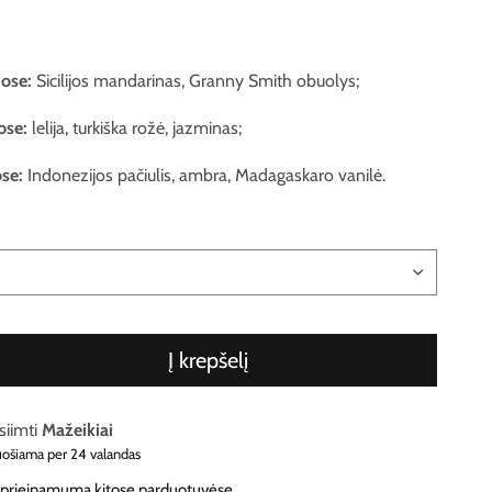
tose:
Sicilijos mandarinas, Granny Smith obuolys;
ose:
lelija, turkiška rožė, jazminas;
se:
Indonezijos pačiulis, ambra, Madagaskaro vanilė.
Į krepšelį
siimti
Mažeikiai
uošiama per 24 valandas
e prieinamumą kitose parduotuvėse