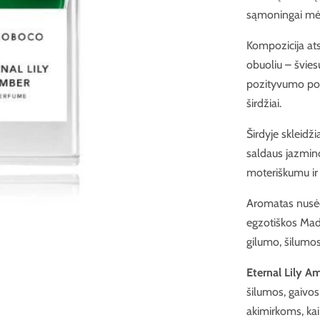
sąmoningai mė
Kompozicija ats
obuoliu – švies
pozityvumo pojūt
širdžiai.
Širdyje skleidži
saldaus jazmino.
moteriškumu ir
Aromatas nusėda
egzotiškos Mada
gilumo, šilumos
Eternal Lily A
šilumos, gaivos 
akimirkoms, kai n