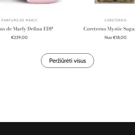
PARFUMS DE MARLY
CORETERNO
ms de Marly Delina EDP
Coreterno Mystic Sug
€239,00
Nuo €18,00
Į krepšelį
Pasirinkite parinktis
Peržiūrėti visus