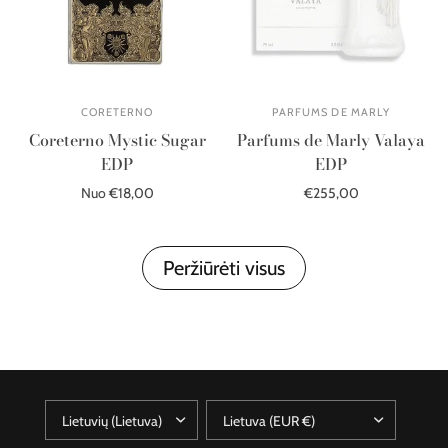
CORETERNO
PARFUMS DE MARLY
Coreterno Mystic Sugar
Parfums de Marly Valaya
EDP
EDP
Nuo €18,00
€255,00
Išparduota
Į krepšelį
Peržiūrėti visus