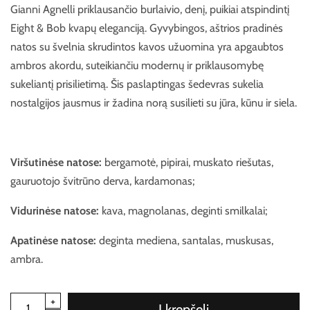
Gianni Agnelli priklausančio burlaivio, denį, puikiai atspindintį
Eight & Bob kvapų eleganciją. Gyvybingos, aštrios pradinės
natos su švelnia skrudintos kavos užuomina yra apgaubtos
ambros akordu, suteikiančiu modernų ir priklausomybę
sukeliantį prisilietimą. Šis paslaptingas šedevras sukelia
nostalgijos jausmus ir žadina norą susilieti su jūra, kūnu ir siela.
Viršutinėse natose:
bergamotė, pipirai, muskato riešutas,
gauruotojo švitrūno derva, kardamonas;
Vidurinėse natose:
kava, magnolanas, deginti smilkalai;
Apatinėse natose:
deginta mediena, santalas, muskusas,
ambra.
Į krepšelį