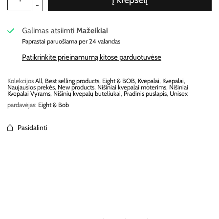
Galimas atsiimti
Mažeikiai
Paprastai paruošiama per 24 valandas
Patikrinkite prieinamumą kitose parduotuvėse
Kolekcijos
All
,
Best selling products
,
Eight & BOB
,
Kvepalai
,
Kvepalai
,
Naujausios prekės
,
New products
,
Nišiniai kvepalai moterims
,
Nišiniai
Kvepalai Vyrams
,
Nišinių kvepalų buteliukai
,
Pradinis puslapis
,
Unisex
pardavėjas:
Eight & Bob
Pasidalinti