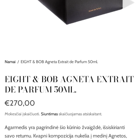
Namai
/
EIGHT & BOB Agneta Extrait de Parfum 50ml.
EIGHT & BOB AGNETA EXTRAIT
DE PARFUM 50ML.
€270,00
Mokesčiai įskaičiuoti.
Siuntimas
skaičiuojamas atsiskaitant.
Agarmedis yra pagrindinė šio kūrinio žvaigždė, išsiskirianti
savo retumu. Kvapni kompozicija nukelia į medinį Agnetos,