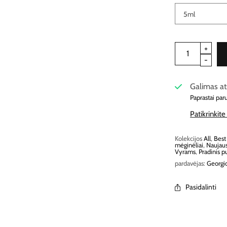
Galimas at
Paprastai par
Patikrinkit
Kolekcijos
All
,
Best
mėginėliai
,
Naujaus
Vyrams
,
Pradinis p
pardavėjas:
Georgi
Pasidalinti