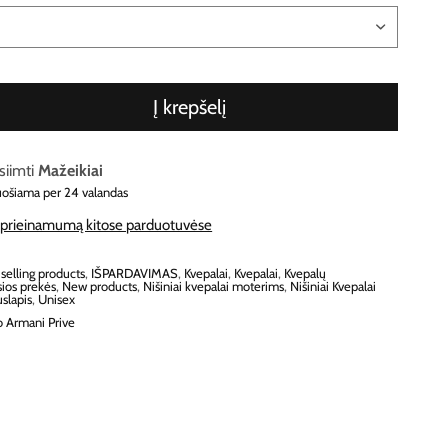
Į krepšelį
siimti
Mažeikiai
uošiama per 24 valandas
e prieinamumą kitose parduotuvėse
 selling products
,
IŠPARDAVIMAS
,
Kvepalai
,
Kvepalai
,
Kvepalų
ios prekės
,
New products
,
Nišiniai kvepalai moterims
,
Nišiniai Kvepalai
uslapis
,
Unisex
o Armani Prive