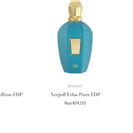
XERJOFF
affron EDP
Xerjoff Erba Pura EDP
Nuo €19,00
Pasirinkite parinktis