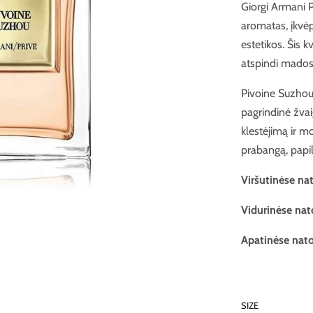
Giorgi Armani P
aromatas, įkvė
estetikos. Šis k
atspindi mados
Pivoine Suzhou –
pagrindinė žvai
klestėjimą ir mo
prabangą, papil
Viršutinėse na
Vidurinėse nat
Apatinėse nato
SIZE