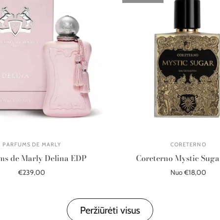
PARFUMS DE MARLY
CORETERNO
ms de Marly Delina EDP
Coreterno Mystic Sug
€239,00
Nuo €18,00
Į krepšelį
Išparduota
Peržiūrėti visus