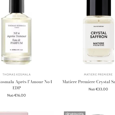
THOMAS KOSMALA
MATIERE PREMIERE
osmala Après l’Amour No4
Matiere Premiere Crystal S
EDP
Nuo €33,00
Nuo €16,00
Pasirinkite parinktis
Pasirinkite parinktis
IŠPARDUOTA