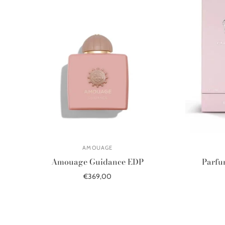
AMOUAGE
Amouage Guidance EDP
Parfu
€369,00
Į krepšelį