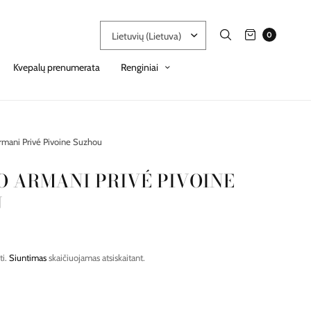
0
Kvepalų prenumerata
Renginiai
rmani Privé Pivoine Suzhou
O ARMANI PRIVÉ PIVOINE
U
ti.
Siuntimas
skaičiuojamas atsiskaitant.