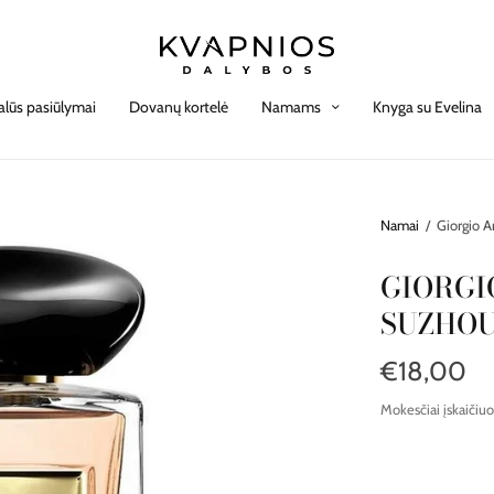
alūs pasiūlymai
Dovanų kortelė
Namams
Knyga su Evelina
Namai
/
Giorgio A
GIORGI
SUZHO
€18,00
Mokesčiai įskaičiuo