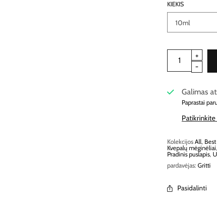
KIEKIS
Galimas at
Paprastai par
Patikrinkit
Kolekcijos
All
,
Best
Kvepalų mėginėliai
Pradinis puslapis
,
U
pardavėjas:
Gritti
Pasidalinti