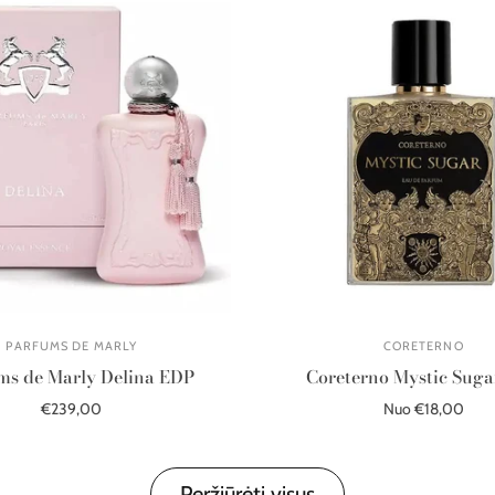
PARFUMS DE MARLY
CORETERNO
ms de Marly Delina EDP
Coreterno Mystic Sug
€239,00
Nuo €18,00
Į krepšelį
Pasirinkite parinktis
Peržiūrėti visus