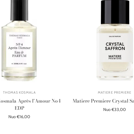
THOMAS KOSMALA
MATIERE PREMIERE
osmala Après l’Amour No4
Matiere Premiere Crystal S
EDP
Nuo €33,00
Nuo €16,00
Pasirinkite parinktis
Pasirinkite parinktis