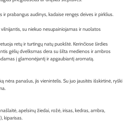
nis ir prabangus audinys, kadaise rengęs deives ir pirklius.
 vilnijantis, su niekuo nesupainiojamas ir nuolatos
retuoja retų ir turtingų natų puokštė. Kerinčiose širdies
ntis gėlių dvelksmas dera su šilta medienos ir ambros
ndamas į glamonėjantį ir apgaubiantį aromatą.
ą nėra panašus, jis vienintelis. Su juo jausitės išskirtinė, ryški
ima.
 našlaitė, apelsinų žiedai, rožė, irisas, kedras, ambra,
, kiparisas.