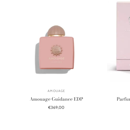
AMOUAGE
Amouage Guidance EDP
Parfu
€369,00
Į krepšelį