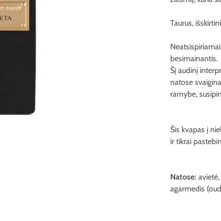
Taurus, išskirti
Neatsispiriamai
besimainantis.
Šį audinį interp
natose svaigina
ramybe, susipi
Šis kvapas į niek
ir tikrai pasteb
Natose:
avietė,
agarmedis (oud)