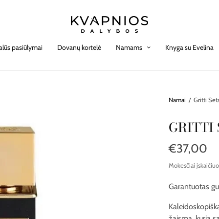
alūs pasiūlymai
Dovanų kortelė
Namams
Knyga su Evelina
Namai
/
Gritti Set
GRITTI
€37,00
Mokesčiai įskaičiuo
Garantuotas gu
Kaleidoskopiška
žaismą, kuria s