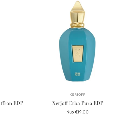
XERJOFF
affron EDP
Xerjoff Erba Pura EDP
Nuo €19,00
Pasirinkite parinktis