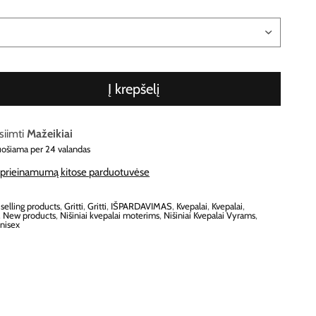
Į krepšelį
siimti
Mažeikiai
uošiama per 24 valandas
e prieinamumą kitose parduotuvėse
 selling products
,
Gritti
,
Gritti
,
IŠPARDAVIMAS
,
Kvepalai
,
Kvepalai
,
,
New products
,
Nišiniai kvepalai moterims
,
Nišiniai Kvepalai Vyrams
,
nisex