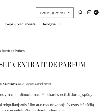
0
Kvepalų prenumerata
Renginiai
a Extrait de Parfum
 SETA EXTRAIT DE PARFUM
ti.
Siuntimas
skaičiuojamas atsiskaitant.
ndymas ir rafinuotumas. Paliekantis neišdildomą įspūdį.
i mirguliuojantis šilko audinys dovanoja šviesos ir šešėlių
augius prieglobsčius ar drąsias slėptuves.