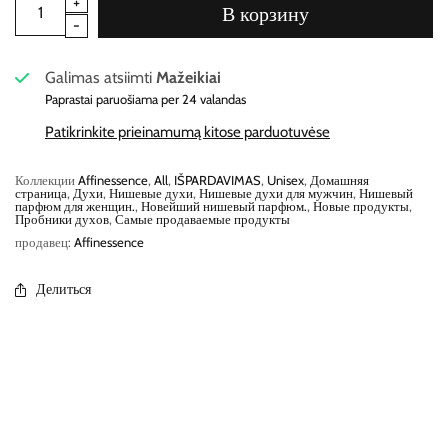
В корзину
Galimas atsiimti
Mažeikiai
Paprastai paruošiama per 24 valandas
Patikrinkite prieinamumą kitose parduotuvėse
Коллекции
Affinessence
,
All
,
IŠPARDAVIMAS
,
Unisex
,
Домашняя
страница
,
Духи
,
Нишевые духи
,
Нишевые духи для мужчин
,
Нишевый
парфюм для женщин.
,
Новейший нишевый парфюм.
,
Новые продукты
,
Пробники духов
,
Самые продаваемые продукты
продавец:
Affinessence
Делиться