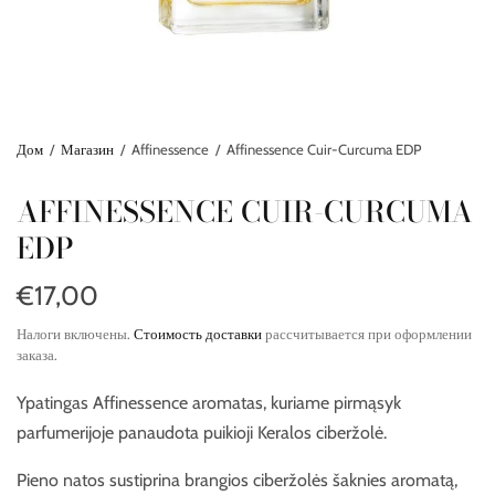
Дом
/
Магазин
/
Affinessence
/
Affinessence Cuir-Curcuma EDP
AFFINESSENCE CUIR-CURCUMA
EDP
€17,00
Налоги включены.
Стоимость доставки
рассчитывается при оформлении
заказа.
Ypatingas Affinessence aromatas, kuriame pirmąsyk
parfumerijoje panaudota puikioji Keralos ciberžolė.
Pieno natos sustiprina brangios ciberžolės šaknies aromatą,