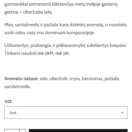
gurmaniškai primenantį tūkstančius metų Indijoje geriamą
gėrimą – ciberžolės latę.
Mira, santalmedis ir pačiulis kuria išskirtinį aromatą, o nuostabi,
sodri odos nata ima dominuoti kompozicijoje.
Užburiantys, prabangūs ir priklausomybę sukeliantys kvepalai.
Tinkami naudoti tiek JAM, tiek JAI.
Aromato natose:
oda, ciberžolė, myra, benzoinas, pačiulis,
sandalmedis.
SIZE