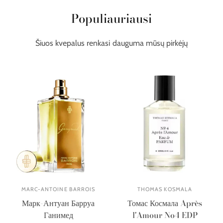
Populiauriausi
Šiuos kvepalus renkasi dauguma mūsų pirkėjų
MARC-ANTOINE BARROIS
THOMAS KOSMALA
Марк-Антуан Барруа
Томас Космала Après
Ганимед
l'Amour No4 EDP