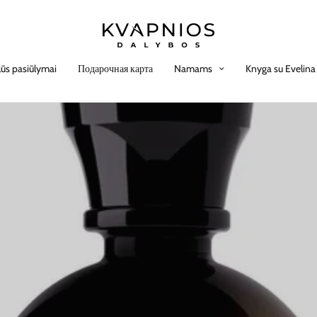
lūs pasiūlymai
Подарочная карта
Namams
Knyga su Evelina