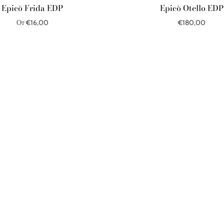
Epicò Frida EDP
Epicò Otello EDP
От €16,00
€180,00
Выберите параметры
В корзину