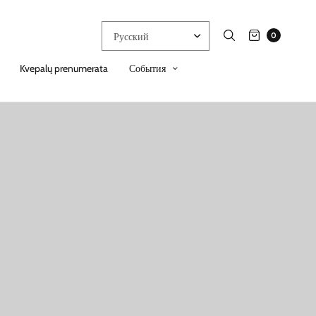
0
Kvepalų prenumerata
События