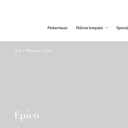
Perkamiausi
Nišiniai kvepalai
Specia
Дом
/
Магазин
/
Epico
Epico