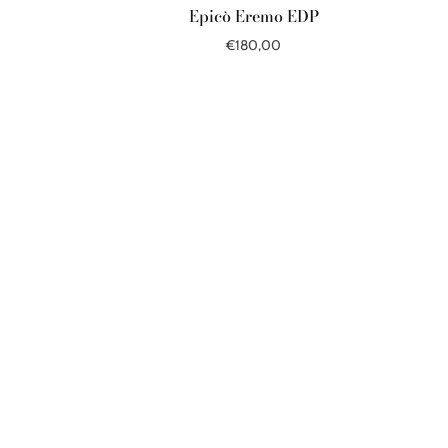
Epicò Eremo EDP
€180,00
В корзину