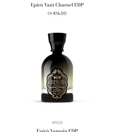
Epicò Vanì Charnel EDP
От €16,00
Выберите параметры
EPICÒ
Epicò Vanesia EDP