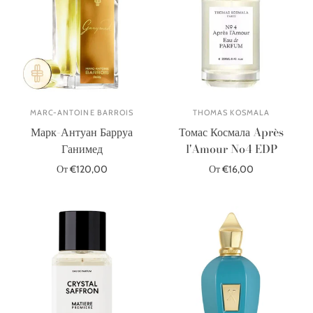
MARC-ANTOINE BARROIS
THOMAS KOSMALA
Марк-Антуан Барруа
Томас Космала Après
Ганимед
l'Amour No4 EDP
От €120,00
От €16,00
Выберите параметры
Выберите параметры