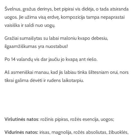
Švelnus, gražus derinys, bet pipirai vis didėja, o tada atsiranda
uogos. Jie užima visą erdvę, kompozicija tampa nepaprastai
vaisiška ir saldi nuo uogų.
Gražiai sumaišytas su labai maloniu kvapo debesiu,
ilgaamžiškumas yra nuostabus!
Po 14 valandų vis dar jaučiu jo kvapą ant riešo.
Aš asmeniškai manau, kad jis labiau tinka šiltesniam orui, nors
tikrai galima dėvėti ir rudens laikotarpiu.
Viršutinės natos
: rožinis pipiras, rožės esencija, uogos;
Vidurinės natos:
irisas, magnolija, rožės absoliutas, žibuoklės,