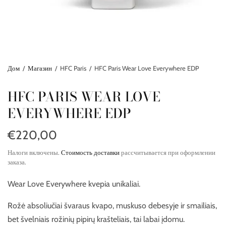
Дом
/
Магазин
/
HFC Paris
/
HFC Paris Wear Love Everywhere EDP
HFC PARIS WEAR LOVE
EVERYWHERE EDP
€220,00
Налоги включены.
Стоимость доставки
рассчитывается при оформлении
заказа.
Wear Love Everywhere kvepia unikaliai.
Rožė absoliučiai švaraus kvapo, muskuso debesyje ir smailiais,
bet švelniais rožinių pipirų krašteliais, tai labai įdomu.