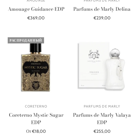
AMOUAGE
PARFUMS DE MARLY
Amouage Guidance EDP
Parfums de Marly Delina
€369,00
€239,00
В корзину
В корзину
РАСПРОДАННЫЙ
CORETERNO
PARFUMS DE MARLY
Coreterno Mystic Sugar
Parfums de Marly Valaya
EDP
EDP
От €18,00
€255,00