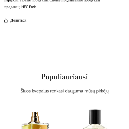
парфюм.
,
Новые продукты
,
Самые продаваемые продукты
продавец:
HFC Paris
Делиться
Populiauriausi
Šiuos kvepalus renkasi dauguma mūsų pirkėjų