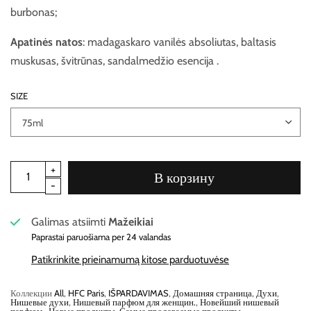
burbonas;
Apatinės natos
: madagaskaro vanilės absoliutas, baltasis
muskusas, švitrūnas, sandalmedžio esencija
.
SIZE
В корзину
Galimas atsiimti
Mažeikiai
Paprastai paruošiama per 24 valandas
Patikrinkite prieinamumą kitose parduotuvėse
Коллекции
All
,
HFC Paris
,
IŠPARDAVIMAS
,
Домашняя страница
,
Духи
,
Нишевые духи
,
Нишевый парфюм для женщин.
,
Новейший нишевый