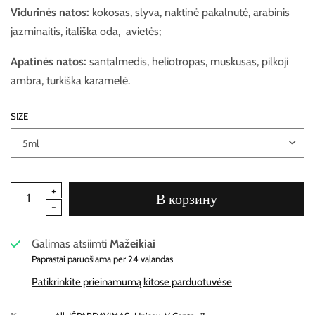
Vidurinės natos:
kokosas, slyva, naktinė pakalnutė, arabinis
jazminaitis, itališka oda, avietės;
Apatinės natos:
santalmedis, heliotropas, muskusas, pilkoji
ambra, turkiška karamelė.
SIZE
В корзину
Galimas atsiimti
Mažeikiai
Paprastai paruošiama per 24 valandas
Patikrinkite prieinamumą kitose parduotuvėse