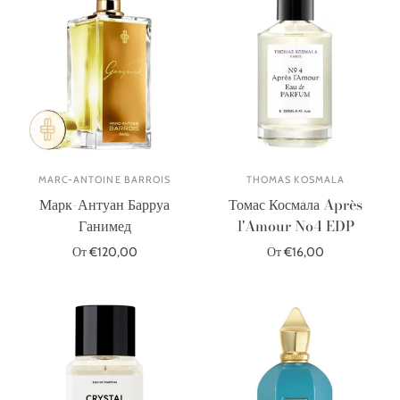
MARC-ANTOINE BARROIS
THOMAS KOSMALA
Марк-Антуан Барруа
Томас Космала Après
Ганимед
l'Amour No4 EDP
От €120,00
От €16,00
Выберите параметры
Выберите параметры