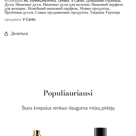
Коллекции
All
,
IŠPARDAVIMAS
,
Unisex
,
V Canto
,
Домашняя страница
,
Духи
,
Нишевые духи
,
Нишевые духи для мужчин
,
Нишевый парфюм
для женщин.
,
Новейший нишевый парфюм.
,
Новые продукты
,
Пробники духов
,
Самые продаваемые продукты
,
Тициана Теренци
продавец:
V Canto
Делиться
Populiauriausi
Šiuos kvepalus renkasi dauguma mūsų pirkėjų