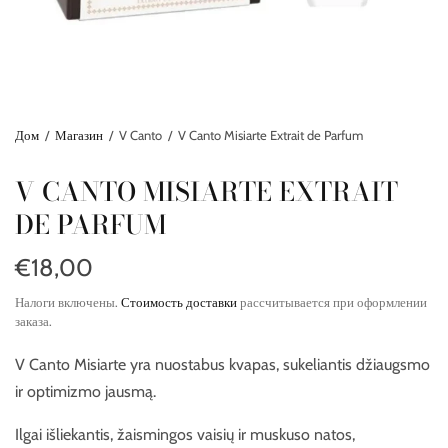
Дом
/
Магазин
/
V Canto
/
V Canto Misiarte Extrait de Parfum
V CANTO MISIARTE EXTRAIT
DE PARFUM
€18,00
Налоги включены.
Стоимость доставки
рассчитывается при оформлении
заказа.
V Canto Misiarte yra nuostabus kvapas, sukeliantis džiaugsmo
ir optimizmo jausmą.
Ilgai išliekantis, žaismingos vaisių ir muskuso natos,