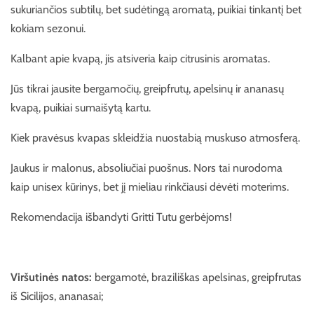
sukuriančios subtilų, bet sudėtingą aromatą, puikiai tinkantį bet
kokiam sezonui.
Kalbant apie kvapą, jis atsiveria kaip citrusinis aromatas.
Jūs tikrai jausite bergamočių, greipfrutų, apelsinų ir ananasų
kvapą, puikiai sumaišytą kartu.
Kiek pravėsus kvapas skleidžia nuostabią muskuso atmosferą.
Jaukus ir malonus, absoliučiai puošnus. Nors tai nurodoma
kaip unisex kūrinys, bet jį mieliau rinkčiausi dėvėti moterims.
Rekomendacija išbandyti Gritti Tutu gerbėjoms!
Viršutinės natos:
bergamotė, braziliškas apelsinas, greipfrutas
iš Sicilijos, ananasai;