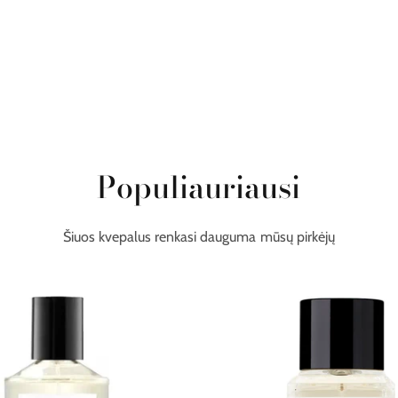
Populiauriausi
Šiuos kvepalus renkasi dauguma mūsų pirkėjų