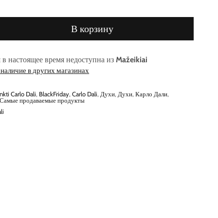
В корзину
 в настоящее время недоступна из
Mažeikiai
наличие в других магазинах
nkti Carlo Dali
,
BlackFriday
,
Carlo Dali
,
Духи
,
Духи
,
Карло Дали
,
Самые продаваемые продукты
li