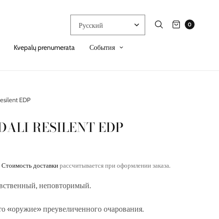
0
Kvepalų prenumerata
События
Resilent EDP
DALI RESILENT EDP
.
Стоимость доставки
рассчитывается при оформлении заказа.
вственный, неповторимый.
то «оружие» преувеличенного очарования.