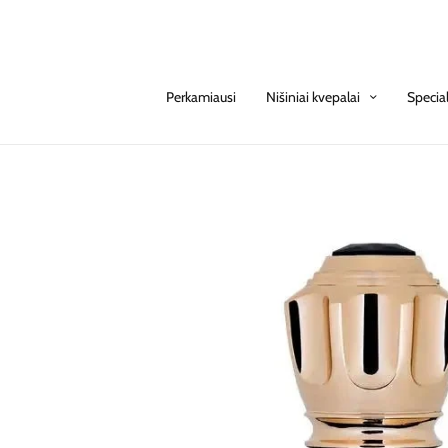
Perkamiausi
Nišiniai kvepalai
Specia