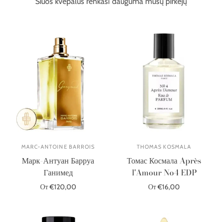
Šiuos kvepalus renkasi dauguma mūsų pirkėjų
MARC-ANTOINE BARROIS
THOMAS KOSMALA
Марк-Антуан Барруа
Томас Космала Après
Ганимед
l'Amour No4 EDP
От €120,00
От €16,00
Выберите параметры
Выберите параметры