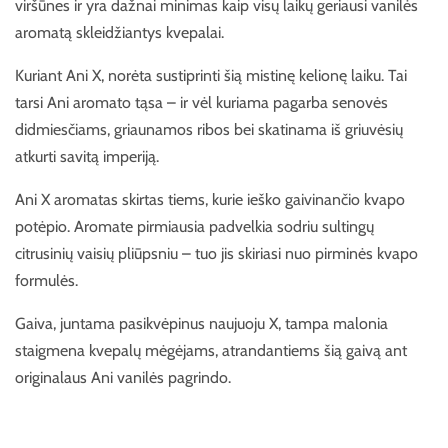
viršūnes ir yra dažnai minimas kaip visų laikų geriausi vanilės
aromatą skleidžiantys kvepalai.
Kuriant Ani X, norėta sustiprinti šią mistinę kelionę laiku. Tai
tarsi Ani aromato tąsa – ir vėl kuriama pagarba senovės
didmiesčiams, griaunamos ribos bei skatinama iš griuvėsių
atkurti savitą imperiją.
Ani X aromatas skirtas tiems, kurie ieško gaivinančio kvapo
potėpio. Aromate pirmiausia padvelkia sodriu sultingų
citrusinių vaisių pliūpsniu – tuo jis skiriasi nuo pirminės kvapo
formulės.
Gaiva, juntama pasikvėpinus naujuoju X, tampa malonia
staigmena kvepalų mėgėjams, atrandantiems šią gaivą ant
originalaus Ani vanilės pagrindo.