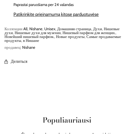
Paprastai paruošiama per 24 valandas
Patikrinkite prieinamumą kitose parduotuvėse
Коллекции
All
,
Nishane
,
Unisex
,
Домашняя страница
,
Духи
,
Нишевые
духи
,
Нишевые духи для мужчин
,
Нишевый парфюм для женщин.
,
Новейший нишевый парфюм.
,
Новые продукты
,
Самые продаваемые
продукты
,
в Нишане
продавец:
Nishane
Делиться
Populiauriausi