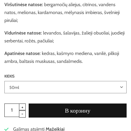
Viršutinėse natose:
bergamočių aliejus, citrinos, vandens
natos, melionas, kardamonas, mėlynasis imbieras, švelnieji
piruliai;
Vidurinėse natose:
levandos, šalavijas, žalieji obuoliai, juodieji
serbentai, rožės, pačiuliai;
Apatinėse natose:
kedras, kašmyro mediena, vanilė, pilkoji
ambra, baltasis muskusas, sandalmedis.
KIEKIS
В корзину
Galimas atsiimti
Mažeikiai