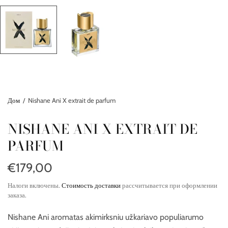
Дом
/
Nishane Ani X extrait de parfum
NISHANE ANI X EXTRAIT DE
PARFUM
€179,00
Налоги включены.
Стоимость доставки
рассчитывается при оформлении
заказа.
Nishane
Ani aromatas akimirksniu užkariavo populiarumo