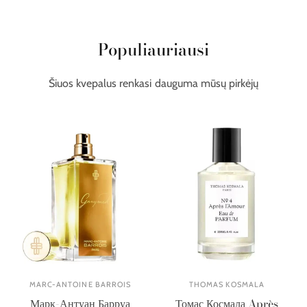
Populiauriausi
Šiuos kvepalus renkasi dauguma mūsų pirkėjų
MARC-ANTOINE BARROIS
THOMAS KOSMALA
Марк-Антуан Барруа
Томас Космала Après