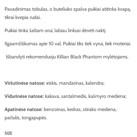
Pavadinimas tobulas, o buteliuko spalva puikiai atitinka kvapą,
tikrai kvepia rudai.
Puikiai tinka šaltam orui, labiau linkusi dėvėti naktį.
Ilgaamžiškumas apie 10 val. Puikiai tiks tiek vyrui, tiek moteriai.
Išbandyti rekomenduoju Killian Black Phantom mylėtojams.
Viršutinėse natose: v
iskis, mandarinas, kalendra;
Vidurinėse natose:
kakava, santalmedis, kašmyro mediena;
Apatinėse natose:
benzoinas, kedras, stirako mediena,
pačiulis, tongapupės.
SIZE