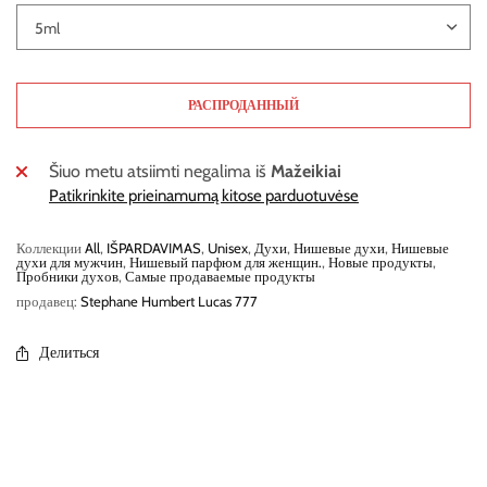
РАСПРОДАННЫЙ
Šiuo metu atsiimti negalima iš
Mažeikiai
Patikrinkite prieinamumą kitose parduotuvėse
Коллекции
All
,
IŠPARDAVIMAS
,
Unisex
,
Духи
,
Нишевые духи
,
Нишевые
духи для мужчин
,
Нишевый парфюм для женщин.
,
Новые продукты
,
Пробники духов
,
Самые продаваемые продукты
продавец:
Stephane Humbert Lucas 777
Делиться