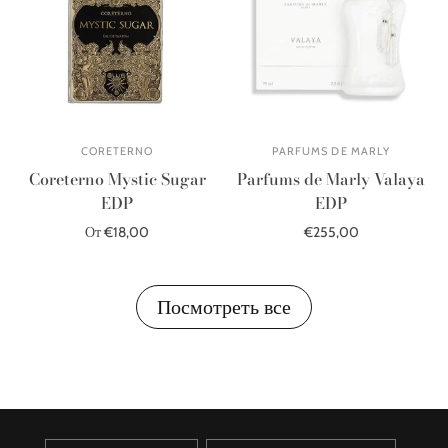
CORETERNO
PARFUMS DE MARLY
Coreterno Mystic Sugar
Parfums de Marly Valaya
EDP
EDP
От €18,00
€255,00
Распроданный
В корзину
Посмотреть все