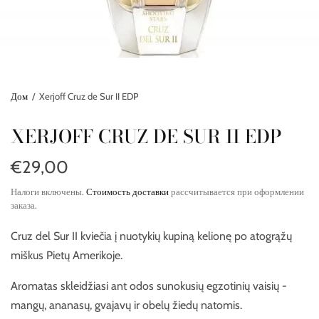
Дом
/
Xerjoff Cruz de Sur II EDP
XERJOFF CRUZ DE SUR II EDP
€29,00
Налоги включены.
Стоимость доставки
рассчитывается при оформлении
заказа.
Cruz del Sur II kviečia į nuotykių kupiną kelionę po atogrąžų
miškus Pietų Amerikoje.
Aromatas skleidžiasi ant odos sunokusių egzotinių vaisių -
mangų, ananasų, gvajavų ir obelų žiedų natomis.