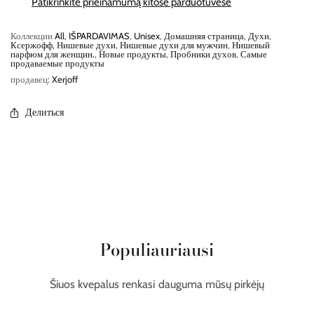
Patikrinkite prieinamumą kitose parduotuvėse
Коллекции
All
,
IŠPARDAVIMAS
,
Unisex
,
Домашняя страница
,
Духи
,
Ксержофф
,
Нишевые духи
,
Нишевые духи для мужчин
,
Нишевый
парфюм для женщин.
,
Новые продукты
,
Пробники духов
,
Самые
продаваемые продукты
продавец:
Xerjoff
Делиться
Populiauriausi
Šiuos kvepalus renkasi dauguma mūsų pirkėjų