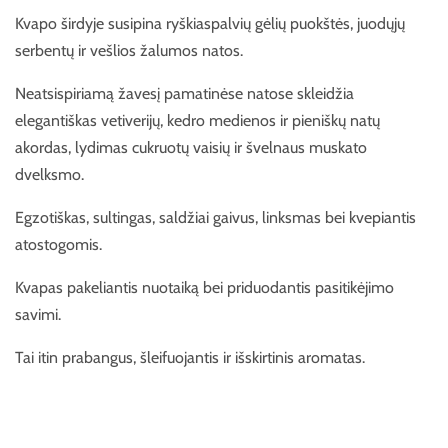
Kvapo širdyje susipina ryškiaspalvių gėlių puokštės, juodųjų
serbentų ir vešlios ža
lumos natos.
Neatsispiriamą žavesį pamatinėse natose skleidžia
elegantiškas vetiverijų, kedro medienos ir pieniškų natų
akordas, lydimas cukruotų vaisių ir švelnaus muskato
dvelksmo.
Egzotiškas, sultingas, saldžiai gaivus, linksmas bei kvepiantis
atostogomis.
Kvapas pakeliantis nuotaiką bei priduodantis pasitikėjimo
savimi.
Tai itin prabangus, šleifuojantis ir išskirtinis aromatas.