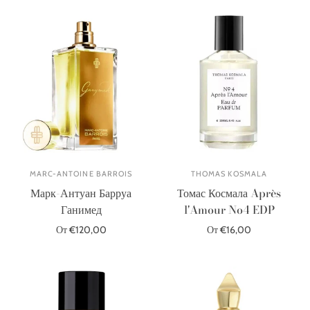
MARC-ANTOINE BARROIS
THOMAS KOSMALA
Марк-Антуан Барруа
Томас Космала Après
Ганимед
l'Amour No4 EDP
От €120,00
От €16,00
Выберите параметры
Выберите параметры