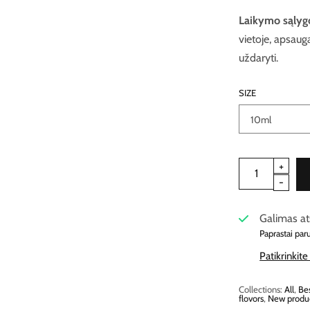
Laikymo sąlyg
vietoje, apsaug
uždaryti.
SIZE
Galimas at
Paprastai par
Patikrinkit
Collections:
All
,
Bes
flovors
,
New produ