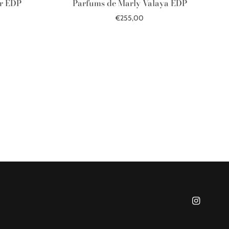
ar EDP
Parfums de Marly Valaya EDP
€255,00
Add to cart