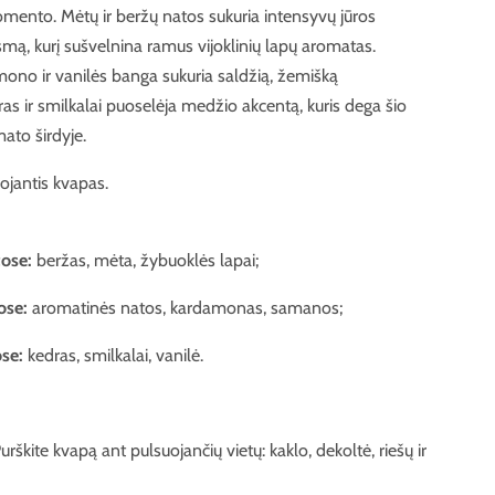
ento. Mėtų ir beržų natos sukuria intensyvų jūros
ą, kurį sušvelnina ramus vijoklinių lapų aromatas.
ono ir vanilės banga sukuria saldžią, žemišką
as ir smilkalai puoselėja medžio akcentą, kuris dega šio
ato širdyje.
uojantis kvapas.
tose:
beržas, mėta, žybuoklės lapai;
ose:
aromatinės natos, kardamonas, samanos;
se:
kedras, smilkalai, vanilė.
urškite kvapą ant pulsuojančių vietų: kaklo, dekoltė, riešų ir