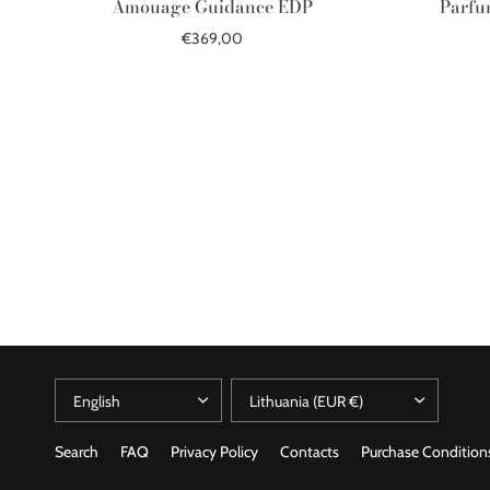
Amouage Guidance EDP
Parfu
€369,00
Add to cart
Search
FAQ
Privacy Policy
Contacts
Purchase Condition