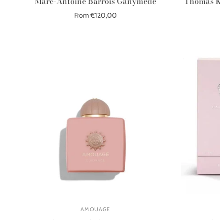
Marc-Antoine Barrois Ganymede
Thomas K
From €120,00
Select options
AMOUAGE