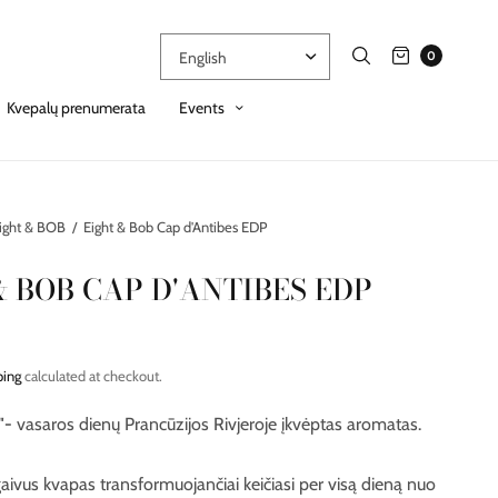
0
Kvepalų prenumerata
Events
ight & BOB
/
Eight & Bob Cap d'Antibes EDP
& BOB CAP D'ANTIBES EDP
ping
calculated at checkout.
"-
vasaros dienų Prancūzijos Rivjeroje įkvėptas aromatas.
gaivus kvapas transformuojančiai keičiasi per visą dieną nuo