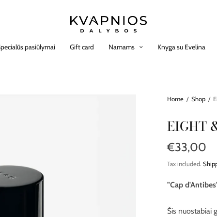
pecialūs pasiūlymai
Gift card
Namams
Knyga su Evelina
Home
/
Shop
/
E
EIGHT 
€33,00
Tax included.
Ship
"Cap d'Antibes
Šis nuostabiai 