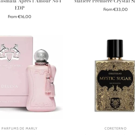
osmala Après l’Amour No4
Matiere Premiere Crystal 
EDP
From €33,00
From €16,00
Select options
Select options
PARFUMS DE MARLY
CORETERNO