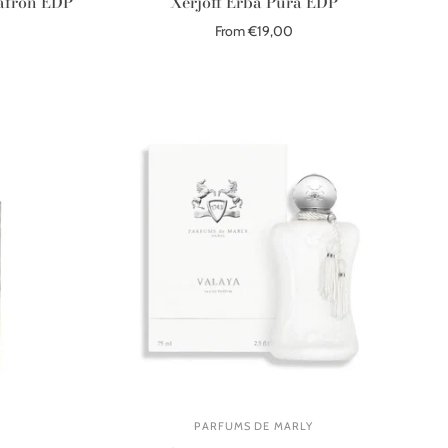
Safron EDP
Xerjoff Erba Pura EDP
From €19,00
Select options
PARFUMS DE MARLY