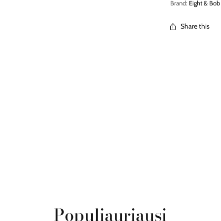
Brand:
Eight & Bob
Share this
Populiauriausi