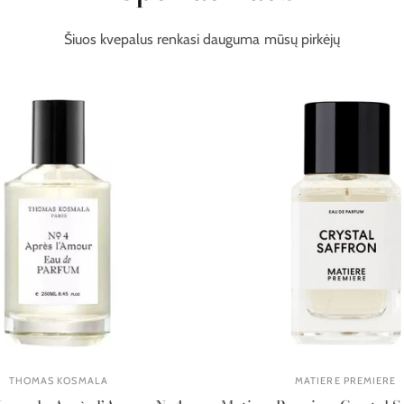
Šiuos kvepalus renkasi dauguma mūsų pirkėjų
THOMAS KOSMALA
MATIERE PREMIERE