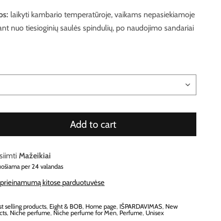
os:
laikyti kambario temperatūroje, vaikams nepasiekiamoje
ant nuo tiesioginių saulės spindulių, po naudojimo sandariai
Add to cart
siimti
Mažeikiai
uošiama per 24 valandas
e prieinamumą kitose parduotuvėse
t selling products
,
Eight & BOB
,
Home page
,
IŠPARDAVIMAS
,
New
cts
,
Niche perfume
,
Niche perfume for Men
,
Perfume
,
Unisex