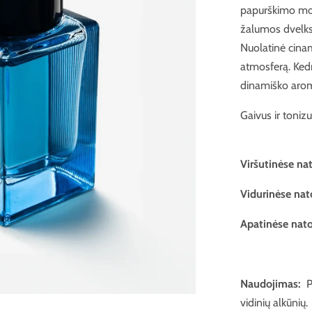
papurškimo mom
žalumos dvelksm
Nuolatinė cinam
atmosferą. Kedr
dinamiško arom
Gaivus ir toniz
Viršutinėse na
Vidurinėse nat
Apatinėse nato
Naudojimas:
P
vidinių alkūnių.