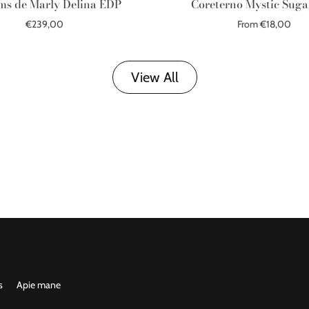
ms de Marly Delina EDP
Coreterno Mystic Sug
€239,00
From €18,00
Add to cart
Select options
View All
s
Apie mane