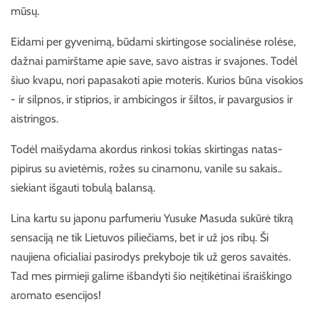
mūsų.
Eidami per gyvenimą, būdami skirtingose socialinėse rolėse,
dažnai pamirštame apie save, savo aistras ir svajones. Todėl
šiuo kvapu, nori papasakoti apie moteris. Kurios būna visokios
- ir silpnos, ir stiprios, ir ambicingos ir šiltos, ir pavargusios ir
aistringos.
Todėl maišydama akordus rinkosi tokias skirtingas natas-
pipirus su avietėmis, rožes su cinamonu, vanile su sakais..
siekiant išgauti tobulą balansą.
Lina kartu su japonu parfumeriu
Yusuke Masuda sukūrė tikrą
sensaciją ne tik Lietuvos piliečiams, bet ir už jos ribų. Ši
naujiena oficialiai pasirodys prekyboje tik už geros savaitės.
Tad mes pirmieji galime išbandyti šio neįtikėtinai išraiškingo
aromato esencijos!