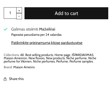
Add to cart
Galimas atsiimti
Mažeikiai
Paprastai paruošiama per 24 valandas
Patikrinkite prieinamumą kitose parduotuvėse
Collections:
All
,
Best selling products
,
Home page
,
IŠPARDAVIMAS
,
Maison Ameirron
,
New flovors
,
New products
,
Niche perfume
,
Niche
perfume for Women
,
Niche perfumes
,
Perfume
,
Perfume samples
Brand:
Maison Ameirro
Share this