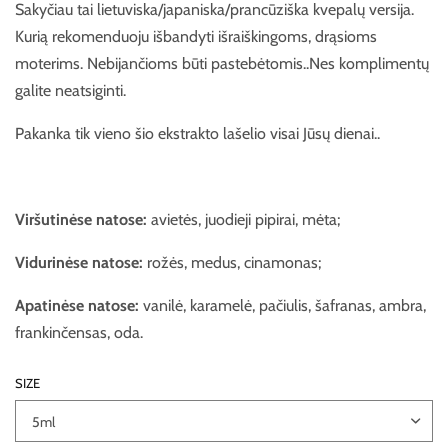
Sakyčiau tai lietuviska/japaniska/prancūziška kvepalų versija.
Kurią rekomenduoju išbandyti išraiškingoms, drąsioms
moterims. Nebijančioms būti pastebėtomis..Nes komplimentų
galite neatsiginti.
Pakanka tik vieno šio ekstrakto lašelio visai Jūsų dienai..
Viršutinėse natose:
avietės, juodieji pipirai, mėta;
Vidurinėse natose:
rožės, medus, cinamonas;
Apatinėse natose:
vanilė, karamelė, pačiulis, šafranas, ambra,
frankinčensas, oda.
SIZE