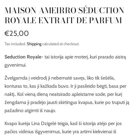
MAISON AMEIRRO SÉDUCTION
ROYALE EXTRAIT DE PARFUM
€25,00
Tax included.
Shipping
calculated at checkout.
Seduction Royale
- tai istorija apie moterį, kuri prarado aistrą
gyvenimui.
Žvelgamda į veidrodį ji nebematė savęs, liko tik šešėlis,
konturas to, kas ji kažkada buvo. Ir ji pasileido bėgti, basa per
naktį.. Kol vieną dieną neatsirado apleistame sode, per kurį
žengdama ji pradėjo jausti skirtingus kvapus, kurie po truputi ją
pažadino atgimti iš naujo.
Kvapo kurėja Lina Dzigelė teigia, kad ši istorija atėjo per jos
pačios vidinius išgyvenimus, kurie yra artimi kiekvienai iš