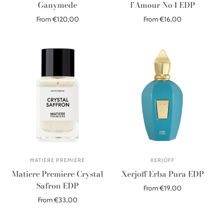
Ganymede
l’Amour No4 EDP
From €120,00
From €16,00
Select options
Select options
MATIERE PREMIERE
XERJOFF
Matiere Premiere Crystal
Xerjoff Erba Pura EDP
Safron EDP
From €19,00
From €33,00
Select options
Select options