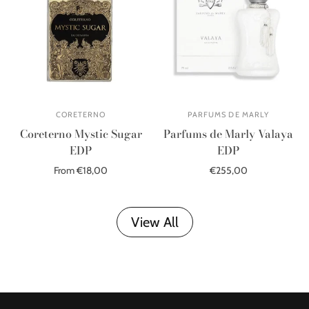
CORETERNO
PARFUMS DE MARLY
Coreterno Mystic Sugar
Parfums de Marly Valaya
EDP
EDP
From €18,00
€255,00
Out of stock
Add to cart
View All