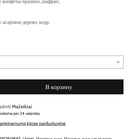
:
конфеты пралине, шафран;
:
агаровое дерево, кедр.
В корзину
siimti
Mažeikiai
uošiama per 24 valandas
e prieinamumą kitose parduotuvėse
PARDAVIMAS
,
Unisex
,
Нишевые духи
,
Нишевые духи для мужчин
,