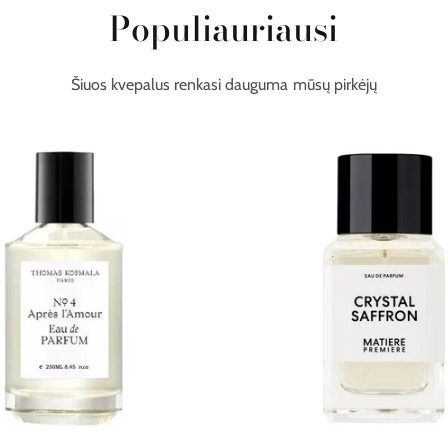
Populiauriausi
Šiuos kvepalus renkasi dauguma mūsų pirkėjų