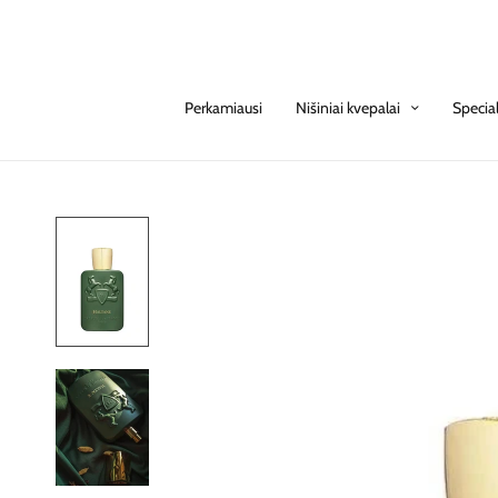
Perkamiausi
Nišiniai kvepalai
Specia