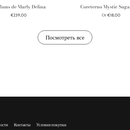
fums de Marly Delina
Coreterno Mystic Sug
€239,00
От €18,00
В корзину
Выберите параметры
Посмотреть все
ости
Контакты
Условия покупки