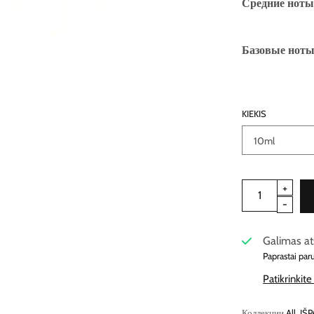
Средние ноты
Базовые ноты
KIEKIS
Galimas at
Paprastai par
Patikrinkit
Коллекции
All
,
IŠ