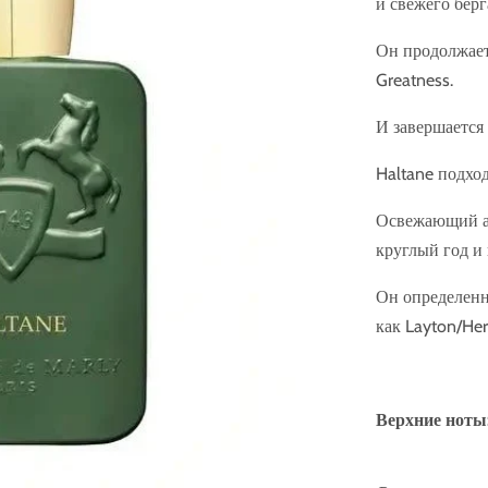
и свежего берг
Он продолжает
Greatness.
И завершается 
Haltane подхо
Освежающий ар
круглый год и 
Он определенн
как Layton/Her
Верхние ноты