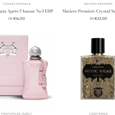
THOMAS KOSMALA
MATIERE PREMIERE
мала Après l'Amour No4 EDP
Matiere Premiere Crystal S
От €16,00
От €33,00
Выберите параметры
Выберите параметры
PARFUMS DE MARLY
CORETERNO